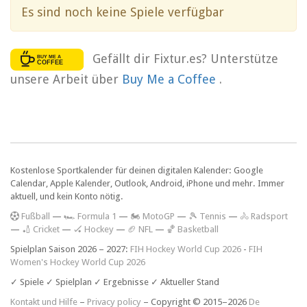
Es sind noch keine Spiele verfügbar
Gefällt dir Fixtur.es? Unterstütze
unsere Arbeit über
Buy Me a Coffee
.
Kostenlose Sportkalender für deinen digitalen Kalender: Google
Calendar, Apple Kalender, Outlook, Android, iPhone und mehr. Immer
aktuell, und kein Konto nötig.
F
ußball
—
🏎️ Formula 1
—
🏍 MotoGP
—
🎾 Tennis
—
🚴 Radsport
—
🏏 Cricket
—
🏑 Hockey
—
🏈 NFL
—
🏀 Basketball
Spielplan Saison 2026 – 2027:
FIH Hockey World Cup 2026
-
FIH
Women's Hockey World Cup 2026
✓ Spiele ✓ Spielplan ✓ Ergebnisse ✓ Aktueller Stand
Kontakt und Hilfe
–
Privacy policy
– Copyright © 2015–2026
De