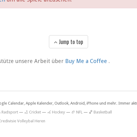
Jump to top
rstütze unsere Arbeit über
Buy Me a Coffee
.
ogle Calendar, Apple Kalender, Outlook, Android, iPhone und mehr. Immer aktue
 Radsport
—
🏏 Cricket
—
🏑 Hockey
—
🏈 NFL
—
🏀 Basketball
Eredivisie Volleybal Heren