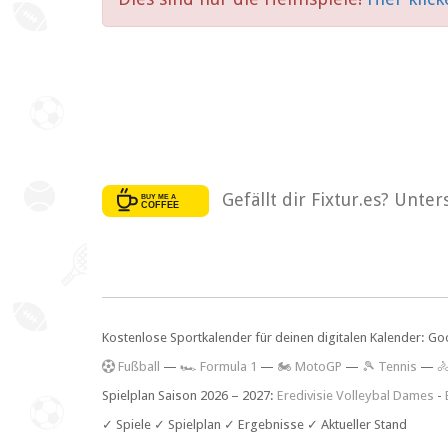
Gefällt dir Fixtur.es? Unte
Kostenlose Sportkalender für deinen digitalen Kalender: Go
F
ußball
—
🏎️ Formula 1
—
🏍 MotoGP
—
🎾 Tennis
—

Spielplan Saison 2026 – 2027:
Eredivisie Volleybal Dames
-
✓ Spiele ✓ Spielplan ✓ Ergebnisse ✓ Aktueller Stand