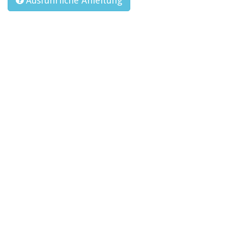
Ausführliche Anleitung