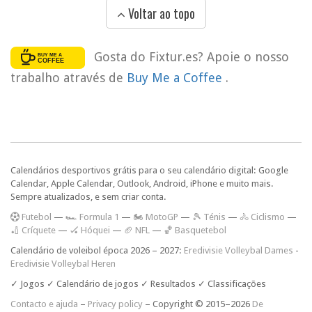
Voltar ao topo
Gosta do Fixtur.es? Apoie o nosso
trabalho através de
Buy Me a Coffee
.
Calendários desportivos grátis para o seu calendário digital: Google
Calendar, Apple Calendar, Outlook, Android, iPhone e muito mais.
Sempre atualizados, e sem criar conta.
F
utebol
—
🏎️ Formula 1
—
🏍 MotoGP
—
🎾 Ténis
—
🚴 Ciclismo
—
🏏 Críquete
—
🏑 Hóquei
—
🏈 NFL
—
🏀 Basquetebol
Calendário de voleibol época 2026 – 2027:
Eredivisie Volleybal Dames
-
Eredivisie Volleybal Heren
✓ Jogos ✓ Calendário de jogos ✓ Resultados ✓ Classificações
Contacto e ajuda
–
Privacy policy
– Copyright © 2015–2026
De