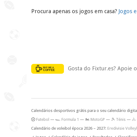
Procura apenas os jogos em casa?
Jogos e
Gosta do Fixtur.es? Apoie 
Calendários desportivos grátis para o seu calendário digita
F
utebol
—
🏎️ Formula 1
—
🏍 MotoGP
—
🎾 Ténis
—
🚴
Calendário de voleibol época 2026 – 2027:
Eredivisie Volle