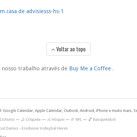
m casa de advisiesss-hs-1
Voltar ao topo
o nosso trabalho através de
Buy Me a Coffee
.
l: Google Calendar, Apple Calendar, Outlook, Android, iPhone e muito mais. S
 Ciclismo
—
🏏 Críquete
—
🏑 Hóquei
—
🏈 NFL
—
🏀 Basquetebol
ybal Dames
-
Eredivisie Volleybal Heren