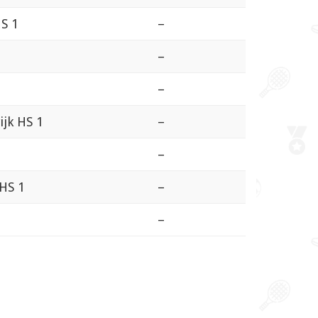
HS 1
–
–
–
ijk HS 1
–
–
 HS 1
–
–