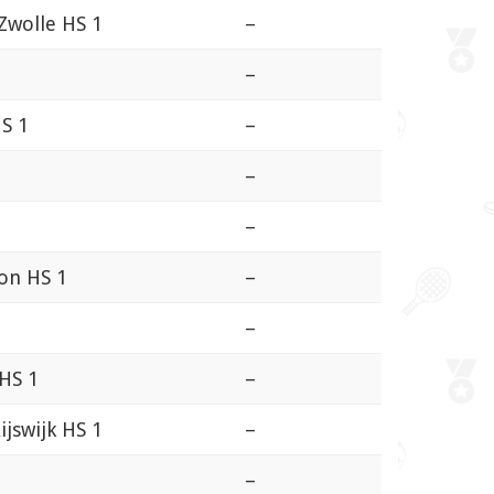
 Zwolle HS 1
–
–
HS 1
–
–
–
ion HS 1
–
–
 HS 1
–
ijswijk HS 1
–
–