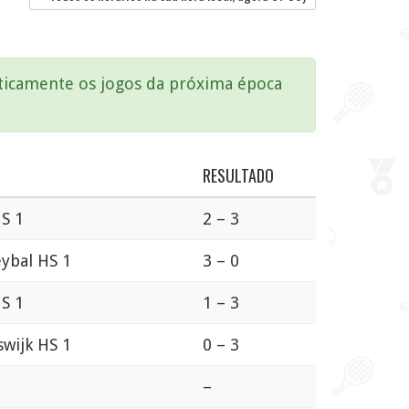
aticamente os jogos da próxima época
RESULTADO
HS 1
2 – 3
eybal HS 1
3 – 0
HS 1
1 – 3
swijk HS 1
0 – 3
–