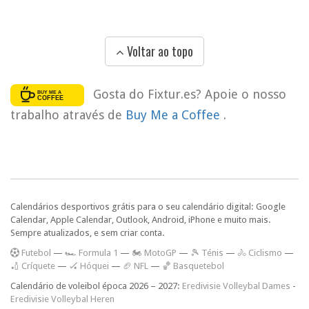
Voltar ao topo
Gosta do Fixtur.es? Apoie o nosso
trabalho através de
Buy Me a Coffee
.
Calendários desportivos grátis para o seu calendário digital: Google
Calendar, Apple Calendar, Outlook, Android, iPhone e muito mais.
Sempre atualizados, e sem criar conta.
F
utebol
—
🏎️ Formula 1
—
🏍 MotoGP
—
🎾 Ténis
—
🚴 Ciclismo
—
🏏 Críquete
—
🏑 Hóquei
—
🏈 NFL
—
🏀 Basquetebol
Calendário de voleibol época 2026 – 2027:
Eredivisie Volleybal Dames
-
Eredivisie Volleybal Heren