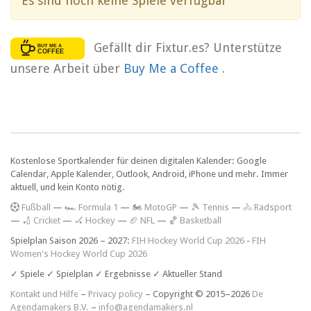
Es sind noch keine Spiele verfügbar
Gefällt dir Fixtur.es? Unterstütze
unsere Arbeit über
Buy Me a Coffee
.
Kostenlose Sportkalender für deinen digitalen Kalender: Google
Calendar, Apple Kalender, Outlook, Android, iPhone und mehr. Immer
aktuell, und kein Konto nötig.
F
ußball
—
🏎️ Formula 1
—
🏍 MotoGP
—
🎾 Tennis
—
🚴 Radsport
—
🏏 Cricket
—
🏑 Hockey
—
🏈 NFL
—
🏀 Basketball
Spielplan Saison 2026 – 2027:
FIH Hockey World Cup 2026
-
FIH
Women's Hockey World Cup 2026
✓ Spiele ✓ Spielplan ✓ Ergebnisse ✓ Aktueller Stand
Kontakt und Hilfe
–
Privacy policy
– Copyright © 2015–2026
De
Agendamakers B.V.
–
info@agendamakers.nl