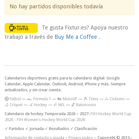
No hay partidos disponibles todavía
Te gusta Fixtur.es? Apoya nuestro
trabajo a través de
Buy Me a Coffee
.
Calendarios deportivos gratis para tu calendario digital: Google
Calendar, Apple Calendar, Outlook, Android, iPhone y más. Siempre
actualizados, y sin crear cuenta.
F
útbol
—
🏎️ Formula 1
—
🏍 MotoGP
—
🎾 Tenis
—
🚴 Ciclismo
—
🏏 Críquet
—
🏑 Hockey
—
🏈 NFL
—
🏀 Baloncesto
Calendario de hockey Temporada 2026 – 2027:
FIH Hockey World Cup
2026
-
FIH Women's Hockey World Cup 2026
✓ Partidos ✓ Jornada ✓ Resultados ✓ Clasificación
Información de contacto y ayuda
–
Privacy policy
– Copyright © 2015–