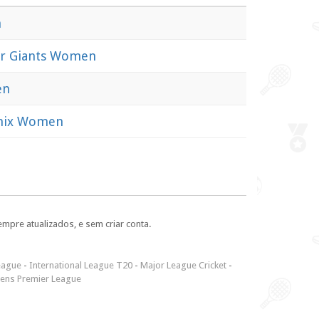
n
er Giants Women
en
nix Women
empre atualizados, e sem criar conta.
eague
-
International League T20
-
Major League Cricket
-
ns Premier League