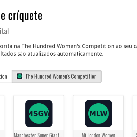
de críquete
ital
avorita na The Hundred Women's Competition ao seu cal
ultados são atualizados automaticamente.
tion
The Hundred Women's Competition
Manchester Super Giants Women
Mi London Women