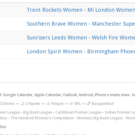
Trent Rockets Women
-
Mi London Wome
Southern Brave Women
-
Manchester Sup
Sunrisers Leeds Women
-
Welsh Fire Wom
London Spirit Women
-
Birmingham Phoe
l: Google Calendar, Apple Calendar, Outlook, Android, iPhone e muito mais. S
 Ciclismo
—
🏏 Críquete
—
🏑 Hóquei
—
🏈 NFL
—
🏀 Basquetebol
mier League
-
Big Bash League
-
Caribbean Premier League
-
Indian Premier L
tion
-
The Hundred Women's Competition
-
Womens Big Bash League
-
Wome
ções