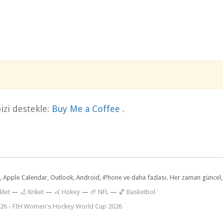
zi destekle:
Buy Me a Coffee
.
dar, Apple Calendar, Outlook, Android, iPhone ve daha fazlası. Her zaman günce
klet
—
🏏 Kriket
—
🏑 Hokey
—
🏈 NFL
—
🏀 Basketbol
026
-
FIH Women's Hockey World Cup 2026