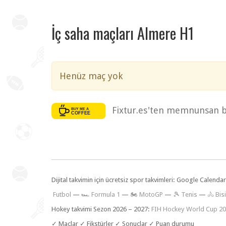
İç saha maçları Almere H1
Henüz maç yok
Fixtur.es'ten memnunsan bi
Dijital takvimin için ücretsiz spor takvimleri: Google Calen
F
utbol
—
🏎️ Formula 1
—
🏍 MotoGP
—
🎾 Tenis
—
🚴 Bisi
Hokey takvimi Sezon 2026 – 2027:
FIH Hockey World Cup 2
✓ Maçlar ✓ Fikstürler ✓ Sonuçlar ✓ Puan durumu