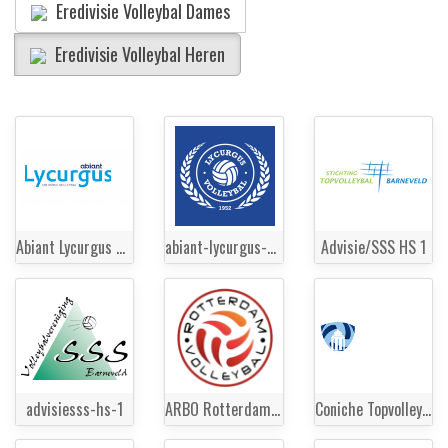
Eredivisie Volleybal Dames
Eredivisie Volleybal Heren
Abiant Lycurgus HS 1
abiant-lycurgus-hs-1
Advisie/SSS HS 1
advisiesss-hs-1
ARBO Rotterdam Volleybal HS 1
Coniche Topvolleybal Zwolle HS 1