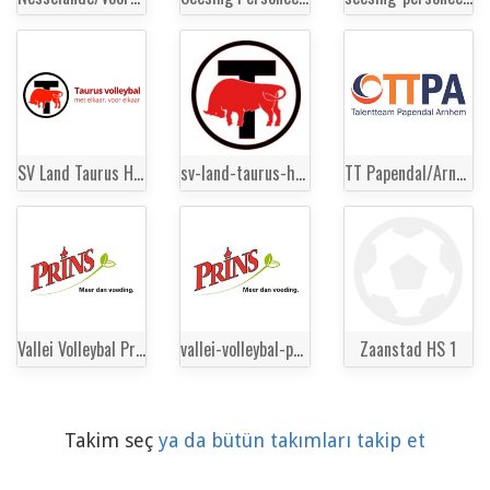
SV Land Taurus HS 1
sv-land-taurus-hs-1
TT Papendal/Arnhem HS 1
Vallei Volleybal Prins HS 1
vallei-volleybal-prins-hs-1
Zaanstad HS 1
Takim seç
ya da bütün takımları takip et