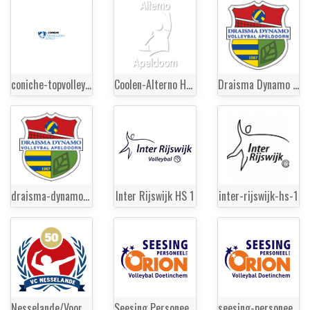
coniche-topvolleybal-zwolle-hs-1
Coolen-Alterno HS 1
Draisma Dynamo HS 1
draisma-dynamo-hs-1
Inter Rijswijk HS 1
inter-rijswijk-hs-1
Nesselande/VoorElkaar.nl HS 1
Seesing Personeel Orion HS 1
seesing-personeel-orion-hs-1