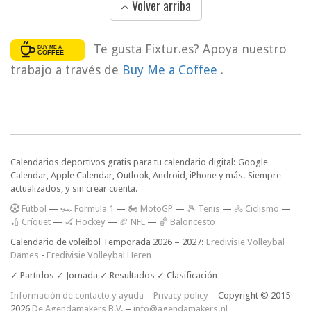
Volver arriba
Te gusta Fixtur.es? Apoya nuestro
trabajo a través de
Buy Me a Coffee
.
Calendarios deportivos gratis para tu calendario digital: Google
Calendar, Apple Calendar, Outlook, Android, iPhone y más. Siempre
actualizados, y sin crear cuenta.
F
útbol
—
🏎️ Formula 1
—
🏍 MotoGP
—
🎾 Tenis
—
🚴 Ciclismo
—
🏏 Críquet
—
🏑 Hockey
—
🏈 NFL
—
🏀 Baloncesto
Calendario de voleibol Temporada 2026 – 2027:
Eredivisie Volleybal
Dames
-
Eredivisie Volleybal Heren
✓ Partidos ✓ Jornada ✓ Resultados ✓ Clasificación
Información de contacto y ayuda
–
Privacy policy
– Copyright © 2015–
2026
De Agendamakers B.V.
–
info@agendamakers.nl