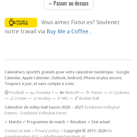
Passer au dessus
Vous aimez Fixtur.es? Soutenez
notre travail via
Buy Me a Coffee
.
Calendriers sportifs gratuits pour votre calendrier numérique : Google
Calendar, Apple Calendar, Outlook, Android, iPhone et plus encore.
Toujours à jour, et sans compte à créer.
F
ootball
—
🏎️ Formula 1
—
🏍 MotoGP
—
🎾 Tennis
—
🚴 Cyclisme
—
🏏 Cricket
—
🏑 Hockey
—
🏈 NFL
—
🏀 Basket-ball
Calendrier de volley-ball Saison 2026 – 2027:
Eredivisie Volleybal
Dames
-
Eredivisie Volleybal Heren
✓ Matchs ✓ Programme de match ✓ Résultats ✓ Etat actuel
Contact et aide
–
Privacy policy
– Copyright © 2015–2026
De
Agendamakers B.V.
–
info@agendamakers.nl