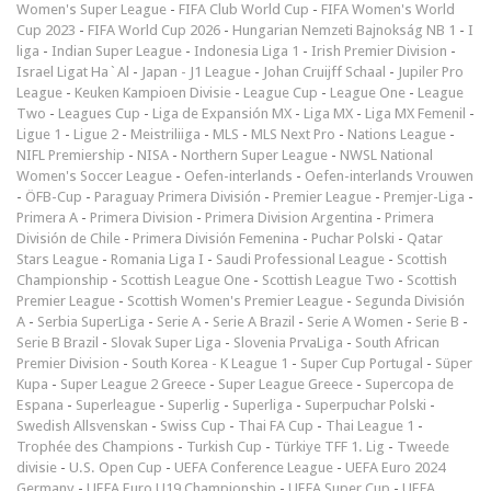
Women's Super League
-
FIFA Club World Cup
-
FIFA Women's World
Cup 2023
-
FIFA World Cup 2026
-
Hungarian Nemzeti Bajnokság NB 1
-
I
liga
-
Indian Super League
-
Indonesia Liga 1
-
Irish Premier Division
-
Israel Ligat Ha`Al
-
Japan - J1 League
-
Johan Cruijff Schaal
-
Jupiler Pro
League
-
Keuken Kampioen Divisie
-
League Cup
-
League One
-
League
Two
-
Leagues Cup
-
Liga de Expansión MX
-
Liga MX
-
Liga MX Femenil
-
Ligue 1
-
Ligue 2
-
Meistriliiga
-
MLS
-
MLS Next Pro
-
Nations League
-
NIFL Premiership
-
NISA
-
Northern Super League
-
NWSL National
Women's Soccer League
-
Oefen-interlands
-
Oefen-interlands Vrouwen
-
ÖFB-Cup
-
Paraguay Primera División
-
Premier League
-
Premjer-Liga
-
Primera A
-
Primera Division
-
Primera Division Argentina
-
Primera
División de Chile
-
Primera División Femenina
-
Puchar Polski
-
Qatar
Stars League
-
Romania Liga I
-
Saudi Professional League
-
Scottish
Championship
-
Scottish League One
-
Scottish League Two
-
Scottish
Premier League
-
Scottish Women's Premier League
-
Segunda División
A
-
Serbia SuperLiga
-
Serie A
-
Serie A Brazil
-
Serie A Women
-
Serie B
-
Serie B Brazil
-
Slovak Super Liga
-
Slovenia PrvaLiga
-
South African
Premier Division
-
South Korea - K League 1
-
Super Cup Portugal
-
Süper
Kupa
-
Super League 2 Greece
-
Super League Greece
-
Supercopa de
Espana
-
Superleague
-
Superlig
-
Superliga
-
Superpuchar Polski
-
Swedish Allsvenskan
-
Swiss Cup
-
Thai FA Cup
-
Thai League 1
-
Trophée des Champions
-
Turkish Cup
-
Türkiye TFF 1. Lig
-
Tweede
divisie
-
U.S. Open Cup
-
UEFA Conference League
-
UEFA Euro 2024
Germany
-
UEFA Euro U19 Championship
-
UEFA Super Cup
-
UEFA