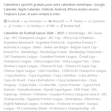
Calendriers sportifs gratuits pour votre calendrier numérique : Google
Calendar, Apple Calendar, Outlook, Android, iPhone et plus encore.
Toujours à jour, et sans compte à créer.
F
ootball
—
🏎️ Formula 1
—
🏍 MotoGP
—
🎾 Tennis
—
🚴 Cyclisme
—
🏏 Cricket
—
🏑 Hockey
—
🏈 NFL
—
🏀 Basket-ball
Calendrier de football Saison 2026 – 2027:
2. Bundesliga
-
AFC Asian
Cup
-
AFC Champions League
-
AFC Cup
-
Africa Cup of Nations
-
Argentine Nacional B
-
Argentine Primera B
-
Argentine Primera C
-
Australia A-League
-
Beker
-
Beker van België
-
Belgian Super Cup
-
Botola Pro
-
Bundesliga
-
Bundesliga Frauen
-
Bundesliga Österreich
-
CAF Champions League
-
Canadian Premier League
-
Česká Liga
-
Champions League
-
China League One
-
China League Two
-
China
Women's Super League
-
Chinese FA Cup
-
Chinese FA Super Cup
-
Chinese Super League
-
Club Friendlies
-
CONCACAF Champions League
-
Copa América
-
Copa Argentina
-
Copa Colombia
-
Copa del Rey
-
Copa do Brasil
-
Copa Libertadores
-
Copa Sudamericana
-
Copa
Uruguay
-
Coppa Italia
-
Croatia HNL
-
Cymru Premier
-
Cyprus First
Division
-
Damallsvenskan
-
Danish Superligaen
-
DFB-Pokal
-
DFL-
Supercup
-
Division 1 Féminine
-
Ecuador Primera Categoría Serie A
-
EFL
Championship
-
Egyptian Premier League
-
Ekstraklasa
-
Eliteserien
-
English National League
-
Eredivisie
-
Eredivisie Vrouwen
-
Europa
League
-
FA Community Shield
-
FA Women's Championship
-
FA