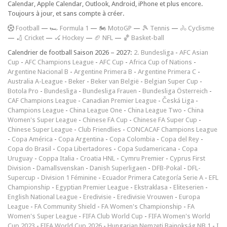
Calendar, Apple Calendar, Outlook, Android, iPhone et plus encore.
Toujours à jour, et sans compte à créer.
F
ootball
—
🏎️ Formula 1
—
🏍 MotoGP
—
🎾 Tennis
—
🚴 Cyclisme
—
🏏 Cricket
—
🏑 Hockey
—
🏈 NFL
—
🏀 Basket-ball
Calendrier de football Saison 2026 – 2027:
2. Bundesliga
-
AFC Asian
Cup
-
AFC Champions League
-
AFC Cup
-
Africa Cup of Nations
-
Argentine Nacional B
-
Argentine Primera B
-
Argentine Primera C
-
Australia A-League
-
Beker
-
Beker van België
-
Belgian Super Cup
-
Botola Pro
-
Bundesliga
-
Bundesliga Frauen
-
Bundesliga Österreich
-
CAF Champions League
-
Canadian Premier League
-
Česká Liga
-
Champions League
-
China League One
-
China League Two
-
China
Women's Super League
-
Chinese FA Cup
-
Chinese FA Super Cup
-
Chinese Super League
-
Club Friendlies
-
CONCACAF Champions League
-
Copa América
-
Copa Argentina
-
Copa Colombia
-
Copa del Rey
-
Copa do Brasil
-
Copa Libertadores
-
Copa Sudamericana
-
Copa
Uruguay
-
Coppa Italia
-
Croatia HNL
-
Cymru Premier
-
Cyprus First
Division
-
Damallsvenskan
-
Danish Superligaen
-
DFB-Pokal
-
DFL-
Supercup
-
Division 1 Féminine
-
Ecuador Primera Categoría Serie A
-
EFL
Championship
-
Egyptian Premier League
-
Ekstraklasa
-
Eliteserien
-
English National League
-
Eredivisie
-
Eredivisie Vrouwen
-
Europa
League
-
FA Community Shield
-
FA Women's Championship
-
FA
Women's Super League
-
FIFA Club World Cup
-
FIFA Women's World
Cup 2023
-
FIFA World Cup 2026
-
Hungarian Nemzeti Bajnokság NB 1
-
I