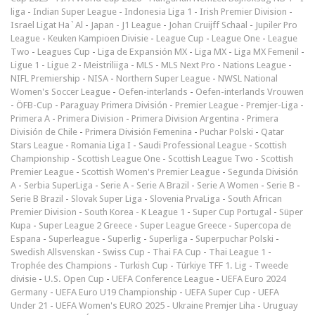
liga
-
Indian Super League
-
Indonesia Liga 1
-
Irish Premier Division
-
Israel Ligat Ha`Al
-
Japan - J1 League
-
Johan Cruijff Schaal
-
Jupiler Pro
League
-
Keuken Kampioen Divisie
-
League Cup
-
League One
-
League
Two
-
Leagues Cup
-
Liga de Expansión MX
-
Liga MX
-
Liga MX Femenil
-
Ligue 1
-
Ligue 2
-
Meistriliiga
-
MLS
-
MLS Next Pro
-
Nations League
-
NIFL Premiership
-
NISA
-
Northern Super League
-
NWSL National
Women's Soccer League
-
Oefen-interlands
-
Oefen-interlands Vrouwen
-
ÖFB-Cup
-
Paraguay Primera División
-
Premier League
-
Premjer-Liga
-
Primera A
-
Primera Division
-
Primera Division Argentina
-
Primera
División de Chile
-
Primera División Femenina
-
Puchar Polski
-
Qatar
Stars League
-
Romania Liga I
-
Saudi Professional League
-
Scottish
Championship
-
Scottish League One
-
Scottish League Two
-
Scottish
Premier League
-
Scottish Women's Premier League
-
Segunda División
A
-
Serbia SuperLiga
-
Serie A
-
Serie A Brazil
-
Serie A Women
-
Serie B
-
Serie B Brazil
-
Slovak Super Liga
-
Slovenia PrvaLiga
-
South African
Premier Division
-
South Korea - K League 1
-
Super Cup Portugal
-
Süper
Kupa
-
Super League 2 Greece
-
Super League Greece
-
Supercopa de
Espana
-
Superleague
-
Superlig
-
Superliga
-
Superpuchar Polski
-
Swedish Allsvenskan
-
Swiss Cup
-
Thai FA Cup
-
Thai League 1
-
Trophée des Champions
-
Turkish Cup
-
Türkiye TFF 1. Lig
-
Tweede
divisie
-
U.S. Open Cup
-
UEFA Conference League
-
UEFA Euro 2024
Germany
-
UEFA Euro U19 Championship
-
UEFA Super Cup
-
UEFA
Under 21
-
UEFA Women's EURO 2025
-
Ukraine Premjer Liha
-
Uruguay