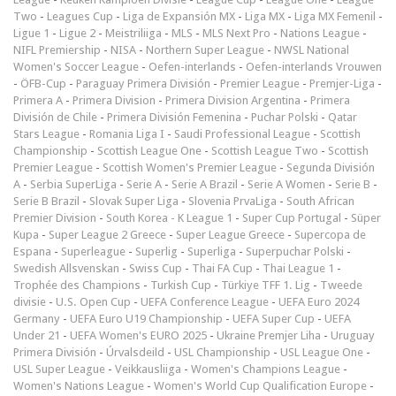
Two
-
Leagues Cup
-
Liga de Expansión MX
-
Liga MX
-
Liga MX Femenil
-
Ligue 1
-
Ligue 2
-
Meistriliiga
-
MLS
-
MLS Next Pro
-
Nations League
-
NIFL Premiership
-
NISA
-
Northern Super League
-
NWSL National
Women's Soccer League
-
Oefen-interlands
-
Oefen-interlands Vrouwen
-
ÖFB-Cup
-
Paraguay Primera División
-
Premier League
-
Premjer-Liga
-
Primera A
-
Primera Division
-
Primera Division Argentina
-
Primera
División de Chile
-
Primera División Femenina
-
Puchar Polski
-
Qatar
Stars League
-
Romania Liga I
-
Saudi Professional League
-
Scottish
Championship
-
Scottish League One
-
Scottish League Two
-
Scottish
Premier League
-
Scottish Women's Premier League
-
Segunda División
A
-
Serbia SuperLiga
-
Serie A
-
Serie A Brazil
-
Serie A Women
-
Serie B
-
Serie B Brazil
-
Slovak Super Liga
-
Slovenia PrvaLiga
-
South African
Premier Division
-
South Korea - K League 1
-
Super Cup Portugal
-
Süper
Kupa
-
Super League 2 Greece
-
Super League Greece
-
Supercopa de
Espana
-
Superleague
-
Superlig
-
Superliga
-
Superpuchar Polski
-
Swedish Allsvenskan
-
Swiss Cup
-
Thai FA Cup
-
Thai League 1
-
Trophée des Champions
-
Turkish Cup
-
Türkiye TFF 1. Lig
-
Tweede
divisie
-
U.S. Open Cup
-
UEFA Conference League
-
UEFA Euro 2024
Germany
-
UEFA Euro U19 Championship
-
UEFA Super Cup
-
UEFA
Under 21
-
UEFA Women's EURO 2025
-
Ukraine Premjer Liha
-
Uruguay
Primera División
-
Úrvalsdeild
-
USL Championship
-
USL League One
-
USL Super League
-
Veikkausliiga
-
Women's Champions League
-
Women's Nations League
-
Women's World Cup Qualification Europe
-