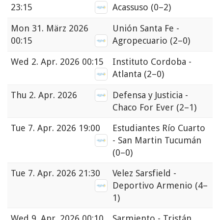
23:15
Acassuso
(0–2)
Mon
31. März 2026
Unión Santa Fe -
00:15
Agropecuario
(2–0)
Wed
2. Apr. 2026 00:15
Instituto Cordoba -
Atlanta
(2–0)
Thu
2. Apr. 2026
Defensa y Justicia -
Chaco For Ever
(2–1)
Tue
7. Apr. 2026 19:00
Estudiantes Río Cuarto
- San Martin Tucumán
(0–0)
Tue
7. Apr. 2026 21:30
Velez Sarsfield -
Deportivo Armenio
(4–
1)
Wed
9. Apr. 2026 00:10
Sarmiento - Tristán