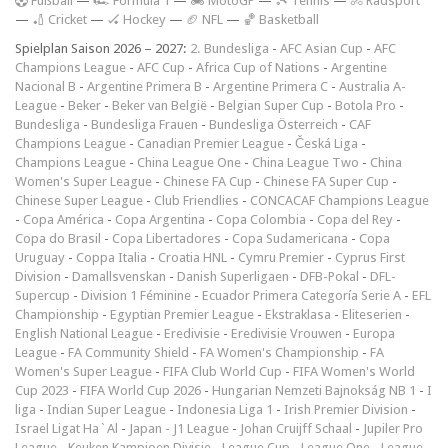
F
ußball
—
🏎️ Formula 1
—
🏍 MotoGP
—
🎾 Tennis
—
🚴 Radsport
—
🏏 Cricket
—
🏑 Hockey
—
🏈 NFL
—
🏀 Basketball
Spielplan Saison 2026 – 2027:
2. Bundesliga
-
AFC Asian Cup
-
AFC
Champions League
-
AFC Cup
-
Africa Cup of Nations
-
Argentine
Nacional B
-
Argentine Primera B
-
Argentine Primera C
-
Australia A-
League
-
Beker
-
Beker van België
-
Belgian Super Cup
-
Botola Pro
-
Bundesliga
-
Bundesliga Frauen
-
Bundesliga Österreich
-
CAF
Champions League
-
Canadian Premier League
-
Česká Liga
-
Champions League
-
China League One
-
China League Two
-
China
Women's Super League
-
Chinese FA Cup
-
Chinese FA Super Cup
-
Chinese Super League
-
Club Friendlies
-
CONCACAF Champions League
-
Copa América
-
Copa Argentina
-
Copa Colombia
-
Copa del Rey
-
Copa do Brasil
-
Copa Libertadores
-
Copa Sudamericana
-
Copa
Uruguay
-
Coppa Italia
-
Croatia HNL
-
Cymru Premier
-
Cyprus First
Division
-
Damallsvenskan
-
Danish Superligaen
-
DFB-Pokal
-
DFL-
Supercup
-
Division 1 Féminine
-
Ecuador Primera Categoría Serie A
-
EFL
Championship
-
Egyptian Premier League
-
Ekstraklasa
-
Eliteserien
-
English National League
-
Eredivisie
-
Eredivisie Vrouwen
-
Europa
League
-
FA Community Shield
-
FA Women's Championship
-
FA
Women's Super League
-
FIFA Club World Cup
-
FIFA Women's World
Cup 2023
-
FIFA World Cup 2026
-
Hungarian Nemzeti Bajnokság NB 1
-
I
liga
-
Indian Super League
-
Indonesia Liga 1
-
Irish Premier Division
-
Israel Ligat Ha`Al
-
Japan - J1 League
-
Johan Cruijff Schaal
-
Jupiler Pro
League
-
Keuken Kampioen Divisie
-
League Cup
-
League One
-
League