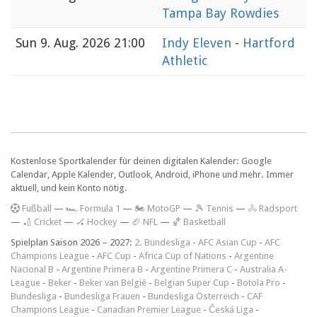
Tampa Bay Rowdies
Sun
9. Aug. 2026 21:00
Indy Eleven
-
Hartford
Athletic
Kostenlose Sportkalender für deinen digitalen Kalender: Google
Calendar, Apple Kalender, Outlook, Android, iPhone und mehr. Immer
aktuell, und kein Konto nötig.
F
ußball
—
🏎️ Formula 1
—
🏍 MotoGP
—
🎾 Tennis
—
🚴 Radsport
—
🏏 Cricket
—
🏑 Hockey
—
🏈 NFL
—
🏀 Basketball
Spielplan Saison 2026 – 2027:
2. Bundesliga
-
AFC Asian Cup
-
AFC
Champions League
-
AFC Cup
-
Africa Cup of Nations
-
Argentine
Nacional B
-
Argentine Primera B
-
Argentine Primera C
-
Australia A-
League
-
Beker
-
Beker van België
-
Belgian Super Cup
-
Botola Pro
-
Bundesliga
-
Bundesliga Frauen
-
Bundesliga Österreich
-
CAF
Champions League
-
Canadian Premier League
-
Česká Liga
-