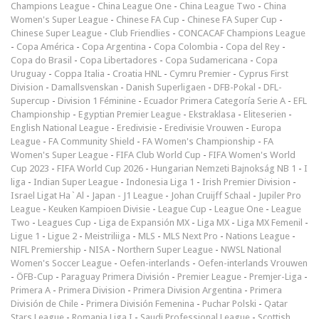
Champions League
-
China League One
-
China League Two
-
China
Women's Super League
-
Chinese FA Cup
-
Chinese FA Super Cup
-
Chinese Super League
-
Club Friendlies
-
CONCACAF Champions League
-
Copa América
-
Copa Argentina
-
Copa Colombia
-
Copa del Rey
-
Copa do Brasil
-
Copa Libertadores
-
Copa Sudamericana
-
Copa
Uruguay
-
Coppa Italia
-
Croatia HNL
-
Cymru Premier
-
Cyprus First
Division
-
Damallsvenskan
-
Danish Superligaen
-
DFB-Pokal
-
DFL-
Supercup
-
Division 1 Féminine
-
Ecuador Primera Categoría Serie A
-
EFL
Championship
-
Egyptian Premier League
-
Ekstraklasa
-
Eliteserien
-
English National League
-
Eredivisie
-
Eredivisie Vrouwen
-
Europa
League
-
FA Community Shield
-
FA Women's Championship
-
FA
Women's Super League
-
FIFA Club World Cup
-
FIFA Women's World
Cup 2023
-
FIFA World Cup 2026
-
Hungarian Nemzeti Bajnokság NB 1
-
I
liga
-
Indian Super League
-
Indonesia Liga 1
-
Irish Premier Division
-
Israel Ligat Ha`Al
-
Japan - J1 League
-
Johan Cruijff Schaal
-
Jupiler Pro
League
-
Keuken Kampioen Divisie
-
League Cup
-
League One
-
League
Two
-
Leagues Cup
-
Liga de Expansión MX
-
Liga MX
-
Liga MX Femenil
-
Ligue 1
-
Ligue 2
-
Meistriliiga
-
MLS
-
MLS Next Pro
-
Nations League
-
NIFL Premiership
-
NISA
-
Northern Super League
-
NWSL National
Women's Soccer League
-
Oefen-interlands
-
Oefen-interlands Vrouwen
-
ÖFB-Cup
-
Paraguay Primera División
-
Premier League
-
Premjer-Liga
-
Primera A
-
Primera Division
-
Primera Division Argentina
-
Primera
División de Chile
-
Primera División Femenina
-
Puchar Polski
-
Qatar
Stars League
-
Romania Liga I
-
Saudi Professional League
-
Scottish