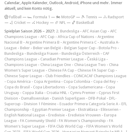
Calendar, Apple Kalender, Outlook, Android, iPhone und mehr. Immer
aktuell, und kein Konto nötig.
F
ußball
—
🏎️ Formula 1
—
🏍 MotoGP
—
🎾 Tennis
—
🚴 Radsport
—
🏏 Cricket
—
🏑 Hockey
—
🏈 NFL
—
🏀 Basketball
Spielplan Saison 2026 – 2027:
2. Bundesliga
-
AFC Asian Cup
-
AFC
Champions League
-
AFC Cup
-
Africa Cup of Nations
-
Argentine
Nacional B
-
Argentine Primera B
-
Argentine Primera C
-
Australia A-
League
-
Beker
-
Beker van België
-
Belgian Super Cup
-
Botola Pro
-
Bundesliga
-
Bundesliga Frauen
-
Bundesliga Österreich
-
CAF
Champions League
-
Canadian Premier League
-
Česká Liga
-
Champions League
-
China League One
-
China League Two
-
China
Women's Super League
-
Chinese FA Cup
-
Chinese FA Super Cup
-
Chinese Super League
-
Club Friendlies
-
CONCACAF Champions League
-
Copa América
-
Copa Argentina
-
Copa Colombia
-
Copa del Rey
-
Copa do Brasil
-
Copa Libertadores
-
Copa Sudamericana
-
Copa
Uruguay
-
Coppa Italia
-
Croatia HNL
-
Cymru Premier
-
Cyprus First
Division
-
Damallsvenskan
-
Danish Superligaen
-
DFB-Pokal
-
DFL-
Supercup
-
Division 1 Féminine
-
Ecuador Primera Categoría Serie A
-
EFL
Championship
-
Egyptian Premier League
-
Ekstraklasa
-
Eliteserien
-
English National League
-
Eredivisie
-
Eredivisie Vrouwen
-
Europa
League
-
FA Community Shield
-
FA Women's Championship
-
FA
Women's Super League
-
FIFA Club World Cup
-
FIFA Women's World
Cup 2023
-
FIFA World Cup 2026
-
Hungarian Nemzeti Bajnokság NB 1
-
I