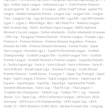
liga
-
Indian Super League
-
Indonesia Liga 1
-
Irish Premier Division
-
Israel Ligat Ha`Al
-
Japan - J1 League
-
Johan Cruijff Schaal
-
Jupiler Pro
League
-
Keuken Kampioen Divisie
-
League Cup
-
League One
-
League
Two
-
Leagues Cup
-
Liga de Expansión MX
-
Liga MX
-
Liga MX Femenil
-
Ligue 1
-
Ligue 2
-
Meistriliiga
-
MLS
-
MLS Next Pro
-
Nations League
-
NIFL Premiership
-
NISA
-
Northern Super League
-
NWSL National
Women's Soccer League
-
Oefen-interlands
-
Oefen-interlands Vrouwen
-
ÖFB-Cup
-
Paraguay Primera División
-
Premier League
-
Premjer-Liga
-
Primera A
-
Primera Division
-
Primera Division Argentina
-
Primera
División de Chile
-
Primera División Femenina
-
Puchar Polski
-
Qatar
Stars League
-
Romania Liga I
-
Saudi Professional League
-
Scottish
Championship
-
Scottish League One
-
Scottish League Two
-
Scottish
Premier League
-
Scottish Women's Premier League
-
Segunda División
A
-
Serbia SuperLiga
-
Serie A
-
Serie A Brazil
-
Serie A Women
-
Serie B
-
Serie B Brazil
-
Slovak Super Liga
-
Slovenia PrvaLiga
-
South African
Premier Division
-
South Korea - K League 1
-
Super Cup Portugal
-
Süper
Kupa
-
Super League 2 Greece
-
Super League Greece
-
Supercopa de
Espana
-
Superleague
-
Superlig
-
Superliga
-
Superpuchar Polski
-
Swedish Allsvenskan
-
Swiss Cup
-
Thai FA Cup
-
Thai League 1
-
Trophée des Champions
-
Turkish Cup
-
Türkiye TFF 1. Lig
-
Tweede
divisie
-
U.S. Open Cup
-
UEFA Conference League
-
UEFA Euro 2024
Germany
-
UEFA Euro U19 Championship
-
UEFA Super Cup
-
UEFA
Under 21
-
UEFA Women's EURO 2025
-
Ukraine Premjer Liha
-
Uruguay