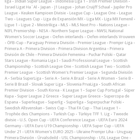
liga
-
Indian Super League
-
Indonesia Liga 1
-
Irish Premier Division
-
Israel Ligat Ha`Al
-
Japan - J1 League
-
Johan Cruijff Schaal
-
Jupiler Pro
League
-
Keuken Kampioen Divisie
-
League Cup
-
League One
-
League
Two
-
Leagues Cup
-
Liga de Expansión MX
-
Liga MX
-
Liga MX Femenil
-
Ligue 1
-
Ligue 2
-
Meistriliiga
-
MLS
-
MLS Next Pro
-
Nations League
-
NIFL Premiership
-
NISA
-
Northern Super League
-
NWSL National
Women's Soccer League
-
Oefen-interlands
-
Oefen-interlands Vrouwen
-
ÖFB-Cup
-
Paraguay Primera División
-
Premier League
-
Premjer-Liga
-
Primera A
-
Primera Division
-
Primera Division Argentina
-
Primera
División de Chile
-
Primera División Femenina
-
Puchar Polski
-
Qatar
Stars League
-
Romania Liga I
-
Saudi Professional League
-
Scottish
Championship
-
Scottish League One
-
Scottish League Two
-
Scottish
Premier League
-
Scottish Women's Premier League
-
Segunda División
A
-
Serbia SuperLiga
-
Serie A
-
Serie A Brazil
-
Serie A Women
-
Serie B
-
Serie B Brazil
-
Slovak Super Liga
-
Slovenia PrvaLiga
-
South African
Premier Division
-
South Korea - K League 1
-
Super Cup Portugal
-
Süper
Kupa
-
Super League 2 Greece
-
Super League Greece
-
Supercopa de
Espana
-
Superleague
-
Superlig
-
Superliga
-
Superpuchar Polski
-
Swedish Allsvenskan
-
Swiss Cup
-
Thai FA Cup
-
Thai League 1
-
Trophée des Champions
-
Turkish Cup
-
Türkiye TFF 1. Lig
-
Tweede
divisie
-
U.S. Open Cup
-
UEFA Conference League
-
UEFA Euro 2024
Germany
-
UEFA Euro U19 Championship
-
UEFA Super Cup
-
UEFA
Under 21
-
UEFA Women's EURO 2025
-
Ukraine Premjer Liha
-
Uruguay
Primera División
-
Úrvalsdeild
-
USL Championship
-
USL League One
-