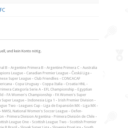
 FC
ll, und kein Konto nötig.
nal B
-
Argentine Primera B
-
Argentine Primera C
-
Australia
pions League
-
Canadian Premier League
-
Česká Liga
-
inese Super League
-
Club Friendlies
-
CONCACAF
ericana
-
Copa Uruguay
-
Coppa Italia
-
Croatia HNL
-
rimera Categoría Serie A
-
EFL Championship
-
Egyptian
ld
-
FA Women's Championship
-
FA Women's Super
n Super League
-
Indonesia Liga 1
-
Irish Premier Division
-
ague Two
-
Leagues Cup
-
Liga de Expansión MX
-
Liga MX
-
-
NWSL National Women's Soccer League
-
Oefen-
ion
-
Primera Division Argentina
-
Primera División de Chile
-
ottish League One
-
Scottish League Two
-
Scottish Premier
rie B Brazil
-
Slovak Super Liga
-
Slovenia PrvaLiga
-
South