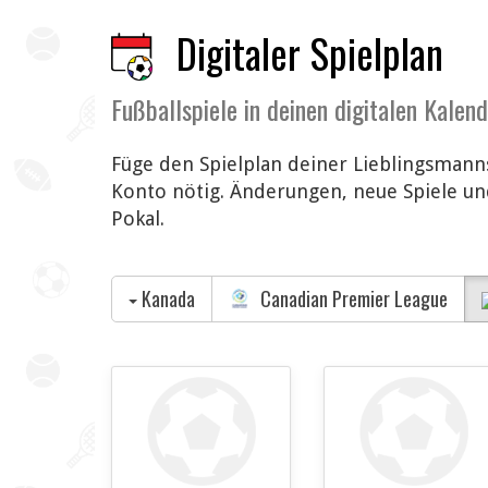
Digitaler Spielplan
Fußballspiele in deinen digitalen Kalen
Füge den Spielplan deiner Lieblingsmann
Konto nötig. Änderungen, neue Spiele un
Pokal.
Kanada
Canadian Premier League