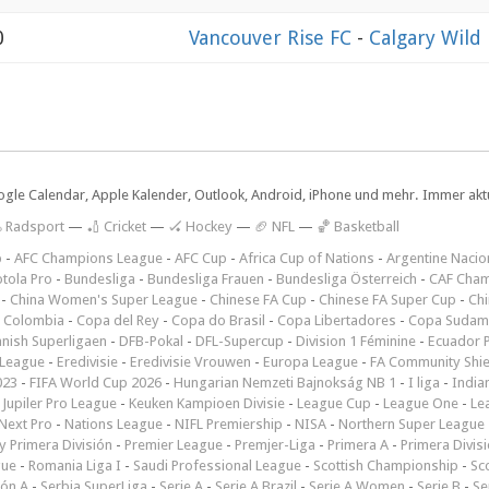
0
Vancouver Rise FC
-
Calgary Wild
ogle Calendar, Apple Kalender, Outlook, Android, iPhone und mehr. Immer aktue
 Radsport
—
🏏 Cricket
—
🏑 Hockey
—
🏈 NFL
—
🏀 Basketball
p
-
AFC Champions League
-
AFC Cup
-
Africa Cup of Nations
-
Argentine Nacio
tola Pro
-
Bundesliga
-
Bundesliga Frauen
-
Bundesliga Österreich
-
CAF Cham
-
China Women's Super League
-
Chinese FA Cup
-
Chinese FA Super Cup
-
Ch
 Colombia
-
Copa del Rey
-
Copa do Brasil
-
Copa Libertadores
-
Copa Sudam
nish Superligaen
-
DFB-Pokal
-
DFL-Supercup
-
Division 1 Féminine
-
Ecuador P
 League
-
Eredivisie
-
Eredivisie Vrouwen
-
Europa League
-
FA Community Shie
023
-
FIFA World Cup 2026
-
Hungarian Nemzeti Bajnokság NB 1
-
I liga
-
India
-
Jupiler Pro League
-
Keuken Kampioen Divisie
-
League Cup
-
League One
-
Le
Next Pro
-
Nations League
-
NIFL Premiership
-
NISA
-
Northern Super League
 Primera División
-
Premier League
-
Premjer-Liga
-
Primera A
-
Primera Divis
gue
-
Romania Liga I
-
Saudi Professional League
-
Scottish Championship
-
Sc
ión A
-
Serbia SuperLiga
-
Serie A
-
Serie A Brazil
-
Serie A Women
-
Serie B
-
Se