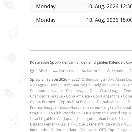
Monday
10. Aug. 2026 12:3
Monday
10. Aug. 2026 15:0
Kostenlose Sportkalender für deinen digitalen Kalender: Go
F
ußball
—
🏎️ Formula 1
—
🏍 MotoGP
—
🎾 Tennis
—

Spielplan Saison 2026 – 2027:
2. Bundesliga
-
AFC Asian Cu
A-League
-
Beker
-
Beker van België
-
Belgian Super Cup
-
Bo
Champions League
-
China League One
-
China League Two
Champions League
-
Copa América
-
Copa Argentina
-
Copa
Cymru Premier
-
Cyprus First Division
-
Damallsvenskan
-
Da
Premier League
-
Ekstraklasa
-
Eliteserien
-
English National
League
-
FIFA Club World Cup
-
FIFA Women's World Cup 2
Israel Ligat Ha`Al
-
Japan - J1 League
-
Johan Cruijff Schaal
Liga MX Femenil
-
Ligue 1
-
Ligue 2
-
Meistriliiga
-
MLS
-
MLS 
interlands
-
Oefen-interlands Vrouwen
-
ÖFB-Cup
-
Paraguay