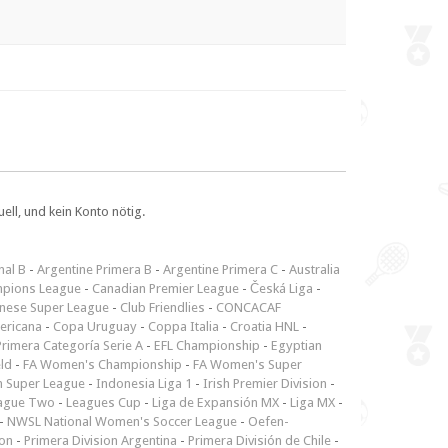
ll, und kein Konto nötig.
nal B
-
Argentine Primera B
-
Argentine Primera C
-
Australia
pions League
-
Canadian Premier League
-
Česká Liga
-
inese Super League
-
Club Friendlies
-
CONCACAF
ericana
-
Copa Uruguay
-
Coppa Italia
-
Croatia HNL
-
rimera Categoría Serie A
-
EFL Championship
-
Egyptian
ld
-
FA Women's Championship
-
FA Women's Super
n Super League
-
Indonesia Liga 1
-
Irish Premier Division
-
ague Two
-
Leagues Cup
-
Liga de Expansión MX
-
Liga MX
-
-
NWSL National Women's Soccer League
-
Oefen-
ion
-
Primera Division Argentina
-
Primera División de Chile
-