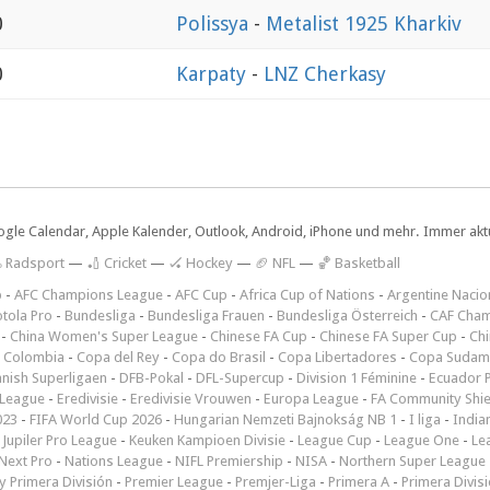
0
Polissya
-
Metalist 1925 Kharkiv
0
Karpaty
-
LNZ Cherkasy
ogle Calendar, Apple Kalender, Outlook, Android, iPhone und mehr. Immer aktue
 Radsport
—
🏏 Cricket
—
🏑 Hockey
—
🏈 NFL
—
🏀 Basketball
p
-
AFC Champions League
-
AFC Cup
-
Africa Cup of Nations
-
Argentine Nacio
tola Pro
-
Bundesliga
-
Bundesliga Frauen
-
Bundesliga Österreich
-
CAF Cham
-
China Women's Super League
-
Chinese FA Cup
-
Chinese FA Super Cup
-
Ch
 Colombia
-
Copa del Rey
-
Copa do Brasil
-
Copa Libertadores
-
Copa Sudam
nish Superligaen
-
DFB-Pokal
-
DFL-Supercup
-
Division 1 Féminine
-
Ecuador P
 League
-
Eredivisie
-
Eredivisie Vrouwen
-
Europa League
-
FA Community Shie
023
-
FIFA World Cup 2026
-
Hungarian Nemzeti Bajnokság NB 1
-
I liga
-
India
-
Jupiler Pro League
-
Keuken Kampioen Divisie
-
League Cup
-
League One
-
Le
Next Pro
-
Nations League
-
NIFL Premiership
-
NISA
-
Northern Super League
 Primera División
-
Premier League
-
Premjer-Liga
-
Primera A
-
Primera Divis