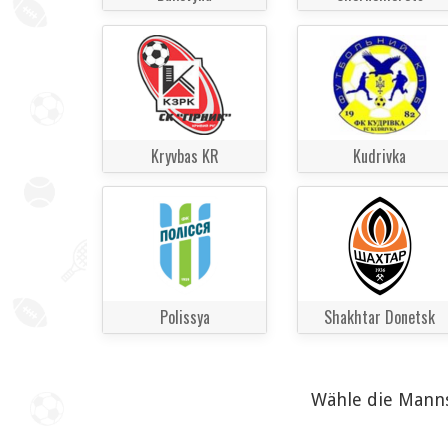
Kryvbas KR
Kudrivka
Polissya
Shakhtar Donetsk
Wähle die Manns