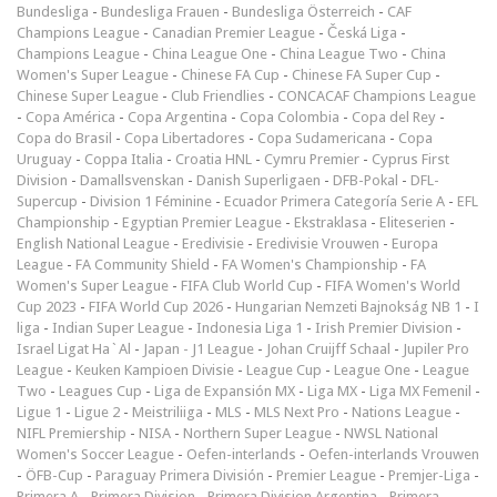
Bundesliga
-
Bundesliga Frauen
-
Bundesliga Österreich
-
CAF
Champions League
-
Canadian Premier League
-
Česká Liga
-
Champions League
-
China League One
-
China League Two
-
China
Women's Super League
-
Chinese FA Cup
-
Chinese FA Super Cup
-
Chinese Super League
-
Club Friendlies
-
CONCACAF Champions League
-
Copa América
-
Copa Argentina
-
Copa Colombia
-
Copa del Rey
-
Copa do Brasil
-
Copa Libertadores
-
Copa Sudamericana
-
Copa
Uruguay
-
Coppa Italia
-
Croatia HNL
-
Cymru Premier
-
Cyprus First
Division
-
Damallsvenskan
-
Danish Superligaen
-
DFB-Pokal
-
DFL-
Supercup
-
Division 1 Féminine
-
Ecuador Primera Categoría Serie A
-
EFL
Championship
-
Egyptian Premier League
-
Ekstraklasa
-
Eliteserien
-
English National League
-
Eredivisie
-
Eredivisie Vrouwen
-
Europa
League
-
FA Community Shield
-
FA Women's Championship
-
FA
Women's Super League
-
FIFA Club World Cup
-
FIFA Women's World
Cup 2023
-
FIFA World Cup 2026
-
Hungarian Nemzeti Bajnokság NB 1
-
I
liga
-
Indian Super League
-
Indonesia Liga 1
-
Irish Premier Division
-
Israel Ligat Ha`Al
-
Japan - J1 League
-
Johan Cruijff Schaal
-
Jupiler Pro
League
-
Keuken Kampioen Divisie
-
League Cup
-
League One
-
League
Two
-
Leagues Cup
-
Liga de Expansión MX
-
Liga MX
-
Liga MX Femenil
-
Ligue 1
-
Ligue 2
-
Meistriliiga
-
MLS
-
MLS Next Pro
-
Nations League
-
NIFL Premiership
-
NISA
-
Northern Super League
-
NWSL National
Women's Soccer League
-
Oefen-interlands
-
Oefen-interlands Vrouwen
-
ÖFB-Cup
-
Paraguay Primera División
-
Premier League
-
Premjer-Liga
-
Primera A
-
Primera Division
-
Primera Division Argentina
-
Primera