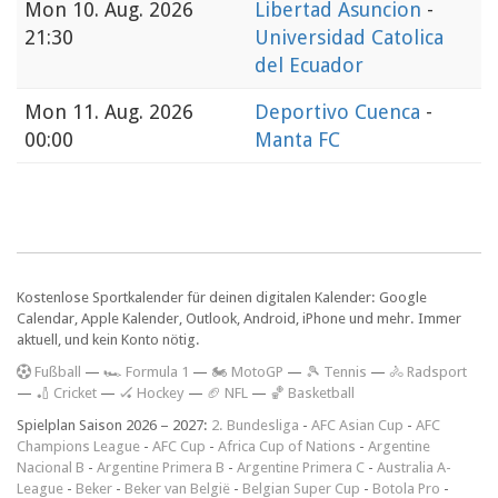
Mon
10. Aug. 2026
Libertad Asuncion
-
21:30
Universidad Catolica
del Ecuador
Mon
11. Aug. 2026
Deportivo Cuenca
-
00:00
Manta FC
Kostenlose Sportkalender für deinen digitalen Kalender: Google
Calendar, Apple Kalender, Outlook, Android, iPhone und mehr. Immer
aktuell, und kein Konto nötig.
F
ußball
—
🏎️ Formula 1
—
🏍 MotoGP
—
🎾 Tennis
—
🚴 Radsport
—
🏏 Cricket
—
🏑 Hockey
—
🏈 NFL
—
🏀 Basketball
Spielplan Saison 2026 – 2027:
2. Bundesliga
-
AFC Asian Cup
-
AFC
Champions League
-
AFC Cup
-
Africa Cup of Nations
-
Argentine
Nacional B
-
Argentine Primera B
-
Argentine Primera C
-
Australia A-
League
-
Beker
-
Beker van België
-
Belgian Super Cup
-
Botola Pro
-