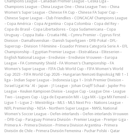
Champions League
-
Canadian Premier League
-
Česká Liga
-
Champions League
-
China League One
-
China League Two
-
China
Women's Super League
-
Chinese FA Cup
-
Chinese FA Super Cup
-
Chinese Super League
-
Club Friendlies
-
CONCACAF Champions League
-
Copa América
-
Copa Argentina
-
Copa Colombia
-
Copa del Rey
-
Copa do Brasil
-
Copa Libertadores
-
Copa Sudamericana
-
Copa
Uruguay
-
Coppa Italia
-
Croatia HNL
-
Cymru Premier
-
Cyprus First
Division
-
Damallsvenskan
-
Danish Superligaen
-
DFB-Pokal
-
DFL-
Supercup
-
Division 1 Féminine
-
Ecuador Primera Categoría Serie A
-
EFL
Championship
-
Egyptian Premier League
-
Ekstraklasa
-
Eliteserien
-
English National League
-
Eredivisie
-
Eredivisie Vrouwen
-
Europa
League
-
FA Community Shield
-
FA Women's Championship
-
FA
Women's Super League
-
FIFA Club World Cup
-
FIFA Women's World
Cup 2023
-
FIFA World Cup 2026
-
Hungarian Nemzeti Bajnokság NB 1
-
I
liga
-
Indian Super League
-
Indonesia Liga 1
-
Irish Premier Division
-
Israel Ligat Ha`Al
-
Japan - J1 League
-
Johan Cruijff Schaal
-
Jupiler Pro
League
-
Keuken Kampioen Divisie
-
League Cup
-
League One
-
League
Two
-
Leagues Cup
-
Liga de Expansión MX
-
Liga MX
-
Liga MX Femenil
-
Ligue 1
-
Ligue 2
-
Meistriliiga
-
MLS
-
MLS Next Pro
-
Nations League
-
NIFL Premiership
-
NISA
-
Northern Super League
-
NWSL National
Women's Soccer League
-
Oefen-interlands
-
Oefen-interlands Vrouwen
-
ÖFB-Cup
-
Paraguay Primera División
-
Premier League
-
Premjer-Liga
-
Primera A
-
Primera Division
-
Primera Division Argentina
-
Primera
División de Chile
-
Primera División Femenina
-
Puchar Polski
-
Qatar