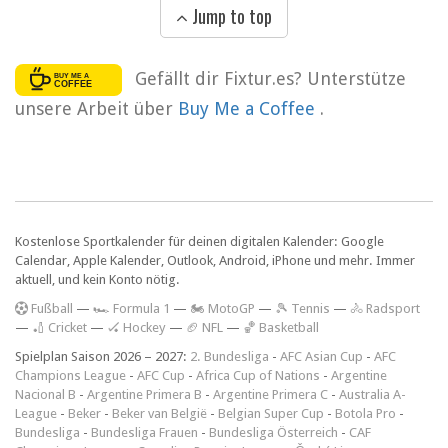
Jump to top
Gefällt dir Fixtur.es? Unterstütze
unsere Arbeit über
Buy Me a Coffee
.
Kostenlose Sportkalender für deinen digitalen Kalender: Google
Calendar, Apple Kalender, Outlook, Android, iPhone und mehr. Immer
aktuell, und kein Konto nötig.
F
ußball
—
🏎️ Formula 1
—
🏍 MotoGP
—
🎾 Tennis
—
🚴 Radsport
—
🏏 Cricket
—
🏑 Hockey
—
🏈 NFL
—
🏀 Basketball
Spielplan Saison 2026 – 2027:
2. Bundesliga
-
AFC Asian Cup
-
AFC
Champions League
-
AFC Cup
-
Africa Cup of Nations
-
Argentine
Nacional B
-
Argentine Primera B
-
Argentine Primera C
-
Australia A-
League
-
Beker
-
Beker van België
-
Belgian Super Cup
-
Botola Pro
-
Bundesliga
-
Bundesliga Frauen
-
Bundesliga Österreich
-
CAF