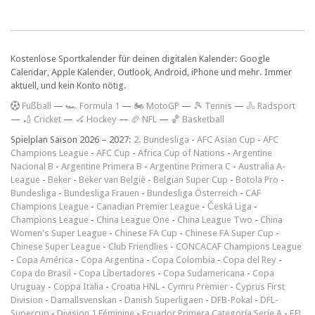
Kostenlose Sportkalender für deinen digitalen Kalender: Google
Calendar, Apple Kalender, Outlook, Android, iPhone und mehr. Immer
aktuell, und kein Konto nötig.
F
ußball
—
🏎️ Formula 1
—
🏍 MotoGP
—
🎾 Tennis
—
🚴 Radsport
—
🏏 Cricket
—
🏑 Hockey
—
🏈 NFL
—
🏀 Basketball
Spielplan Saison 2026 – 2027:
2. Bundesliga
-
AFC Asian Cup
-
AFC
Champions League
-
AFC Cup
-
Africa Cup of Nations
-
Argentine
Nacional B
-
Argentine Primera B
-
Argentine Primera C
-
Australia A-
League
-
Beker
-
Beker van België
-
Belgian Super Cup
-
Botola Pro
-
Bundesliga
-
Bundesliga Frauen
-
Bundesliga Österreich
-
CAF
Champions League
-
Canadian Premier League
-
Česká Liga
-
Champions League
-
China League One
-
China League Two
-
China
Women's Super League
-
Chinese FA Cup
-
Chinese FA Super Cup
-
Chinese Super League
-
Club Friendlies
-
CONCACAF Champions League
-
Copa América
-
Copa Argentina
-
Copa Colombia
-
Copa del Rey
-
Copa do Brasil
-
Copa Libertadores
-
Copa Sudamericana
-
Copa
Uruguay
-
Coppa Italia
-
Croatia HNL
-
Cymru Premier
-
Cyprus First
Division
-
Damallsvenskan
-
Danish Superligaen
-
DFB-Pokal
-
DFL-
Supercup
-
Division 1 Féminine
-
Ecuador Primera Categoría Serie A
-
EFL