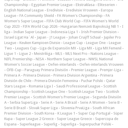
Championship
-
Egyptian Premier League
-
Ekstraklasa
-
Eliteserien
-
English National League
-
Eredivisie
-
Eredivisie Vrouwen
-
Europa
League
-
FA Community Shield
-
FA Women's Championship
-
FA
Women's Super League
-
FIFA Club World Cup
-
FIFA Women's World
Cup 2023
-
FIFA World Cup 2026
-
Hungarian Nemzeti Bajnokság NB 1
-
I
liga
-
Indian Super League
-
Indonesia Liga 1
-
Irish Premier Division
-
Israel Ligat Ha`Al
-
Japan - J1 League
-
Johan Cruijff Schaal
-
Jupiler Pro
League
-
Keuken Kampioen Divisie
-
League Cup
-
League One
-
League
Two
-
Leagues Cup
-
Liga de Expansión MX
-
Liga MX
-
Liga MX Femenil
-
Ligue 1
-
Ligue 2
-
Meistriliiga
-
MLS
-
MLS Next Pro
-
Nations League
-
NIFL Premiership
-
NISA
-
Northern Super League
-
NWSL National
Women's Soccer League
-
Oefen-interlands
-
Oefen-interlands Vrouwen
-
ÖFB-Cup
-
Paraguay Primera División
-
Premier League
-
Premjer-Liga
-
Primera A
-
Primera Division
-
Primera Division Argentina
-
Primera
División de Chile
-
Primera División Femenina
-
Puchar Polski
-
Qatar
Stars League
-
Romania Liga I
-
Saudi Professional League
-
Scottish
Championship
-
Scottish League One
-
Scottish League Two
-
Scottish
Premier League
-
Scottish Women's Premier League
-
Segunda División
A
-
Serbia SuperLiga
-
Serie A
-
Serie A Brazil
-
Serie A Women
-
Serie B
-
Serie B Brazil
-
Slovak Super Liga
-
Slovenia PrvaLiga
-
South African
Premier Division
-
South Korea - K League 1
-
Super Cup Portugal
-
Süper
Kupa
-
Super League 2 Greece
-
Super League Greece
-
Supercopa de
Espana
-
Superleague
-
Superlig
-
Superliga
-
Superpuchar Polski
-