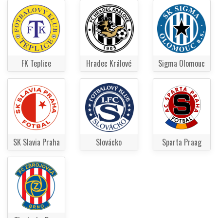
FK Teplice
Hradec Králové
Sigma Olomouc
SK Slavia Praha
Slovácko
Sparta Praag