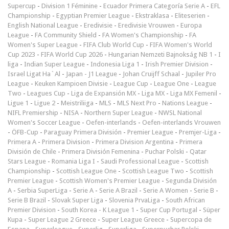
Supercup
-
Division 1 Féminine
-
Ecuador Primera Categoría Serie A
-
EFL
Championship
-
Egyptian Premier League
-
Ekstraklasa
-
Eliteserien
-
English National League
-
Eredivisie
-
Eredivisie Vrouwen
-
Europa
League
-
FA Community Shield
-
FA Women's Championship
-
FA
Women's Super League
-
FIFA Club World Cup
-
FIFA Women's World
Cup 2023
-
FIFA World Cup 2026
-
Hungarian Nemzeti Bajnokság NB 1
-
I
liga
-
Indian Super League
-
Indonesia Liga 1
-
Irish Premier Division
-
Israel Ligat Ha`Al
-
Japan - J1 League
-
Johan Cruijff Schaal
-
Jupiler Pro
League
-
Keuken Kampioen Divisie
-
League Cup
-
League One
-
League
Two
-
Leagues Cup
-
Liga de Expansión MX
-
Liga MX
-
Liga MX Femenil
-
Ligue 1
-
Ligue 2
-
Meistriliiga
-
MLS
-
MLS Next Pro
-
Nations League
-
NIFL Premiership
-
NISA
-
Northern Super League
-
NWSL National
Women's Soccer League
-
Oefen-interlands
-
Oefen-interlands Vrouwen
-
ÖFB-Cup
-
Paraguay Primera División
-
Premier League
-
Premjer-Liga
-
Primera A
-
Primera Division
-
Primera Division Argentina
-
Primera
División de Chile
-
Primera División Femenina
-
Puchar Polski
-
Qatar
Stars League
-
Romania Liga I
-
Saudi Professional League
-
Scottish
Championship
-
Scottish League One
-
Scottish League Two
-
Scottish
Premier League
-
Scottish Women's Premier League
-
Segunda División
A
-
Serbia SuperLiga
-
Serie A
-
Serie A Brazil
-
Serie A Women
-
Serie B
-
Serie B Brazil
-
Slovak Super Liga
-
Slovenia PrvaLiga
-
South African
Premier Division
-
South Korea - K League 1
-
Super Cup Portugal
-
Süper
Kupa
-
Super League 2 Greece
-
Super League Greece
-
Supercopa de