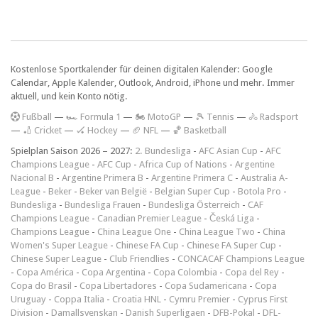
Kostenlose Sportkalender für deinen digitalen Kalender: Google
Calendar, Apple Kalender, Outlook, Android, iPhone und mehr. Immer
aktuell, und kein Konto nötig.
F
ußball
—
🏎️ Formula 1
—
🏍 MotoGP
—
🎾 Tennis
—
🚴 Radsport
—
🏏 Cricket
—
🏑 Hockey
—
🏈 NFL
—
🏀 Basketball
Spielplan Saison 2026 – 2027:
2. Bundesliga
-
AFC Asian Cup
-
AFC
Champions League
-
AFC Cup
-
Africa Cup of Nations
-
Argentine
Nacional B
-
Argentine Primera B
-
Argentine Primera C
-
Australia A-
League
-
Beker
-
Beker van België
-
Belgian Super Cup
-
Botola Pro
-
Bundesliga
-
Bundesliga Frauen
-
Bundesliga Österreich
-
CAF
Champions League
-
Canadian Premier League
-
Česká Liga
-
Champions League
-
China League One
-
China League Two
-
China
Women's Super League
-
Chinese FA Cup
-
Chinese FA Super Cup
-
Chinese Super League
-
Club Friendlies
-
CONCACAF Champions League
-
Copa América
-
Copa Argentina
-
Copa Colombia
-
Copa del Rey
-
Copa do Brasil
-
Copa Libertadores
-
Copa Sudamericana
-
Copa
Uruguay
-
Coppa Italia
-
Croatia HNL
-
Cymru Premier
-
Cyprus First
Division
-
Damallsvenskan
-
Danish Superligaen
-
DFB-Pokal
-
DFL-