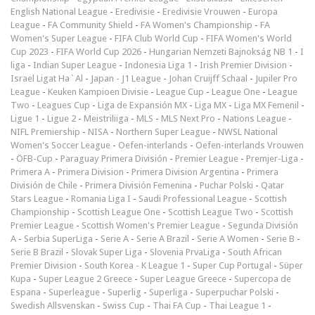
English National League
-
Eredivisie
-
Eredivisie Vrouwen
-
Europa
League
-
FA Community Shield
-
FA Women's Championship
-
FA
Women's Super League
-
FIFA Club World Cup
-
FIFA Women's World
Cup 2023
-
FIFA World Cup 2026
-
Hungarian Nemzeti Bajnokság NB 1
-
I
liga
-
Indian Super League
-
Indonesia Liga 1
-
Irish Premier Division
-
Israel Ligat Ha`Al
-
Japan - J1 League
-
Johan Cruijff Schaal
-
Jupiler Pro
League
-
Keuken Kampioen Divisie
-
League Cup
-
League One
-
League
Two
-
Leagues Cup
-
Liga de Expansión MX
-
Liga MX
-
Liga MX Femenil
-
Ligue 1
-
Ligue 2
-
Meistriliiga
-
MLS
-
MLS Next Pro
-
Nations League
-
NIFL Premiership
-
NISA
-
Northern Super League
-
NWSL National
Women's Soccer League
-
Oefen-interlands
-
Oefen-interlands Vrouwen
-
ÖFB-Cup
-
Paraguay Primera División
-
Premier League
-
Premjer-Liga
-
Primera A
-
Primera Division
-
Primera Division Argentina
-
Primera
División de Chile
-
Primera División Femenina
-
Puchar Polski
-
Qatar
Stars League
-
Romania Liga I
-
Saudi Professional League
-
Scottish
Championship
-
Scottish League One
-
Scottish League Two
-
Scottish
Premier League
-
Scottish Women's Premier League
-
Segunda División
A
-
Serbia SuperLiga
-
Serie A
-
Serie A Brazil
-
Serie A Women
-
Serie B
-
Serie B Brazil
-
Slovak Super Liga
-
Slovenia PrvaLiga
-
South African
Premier Division
-
South Korea - K League 1
-
Super Cup Portugal
-
Süper
Kupa
-
Super League 2 Greece
-
Super League Greece
-
Supercopa de
Espana
-
Superleague
-
Superlig
-
Superliga
-
Superpuchar Polski
-
Swedish Allsvenskan
-
Swiss Cup
-
Thai FA Cup
-
Thai League 1
-