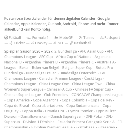
Kostenlose Sportkalender für deinen digitalen Kalender: Google
Calendar, Apple Kalender, Outlook, Android, iPhone und mehr. Immer
aktuell, und kein Konto nötig.
F
ußball
—
🏎️ Formula 1
—
🏍 MotoGP
—
🎾 Tennis
—
🚴 Radsport
—
🏏 Cricket
—
🏑 Hockey
—
🏈 NFL
—
🏀 Basketball
Spielplan Saison 2026 – 2027:
2. Bundesliga
-
AFC Asian Cup
-
AFC
Champions League
-
AFC Cup
-
Africa Cup of Nations
-
Argentine
Nacional B
-
Argentine Primera B
-
Argentine Primera C
-
Australia A-
League
-
Beker
-
Beker van België
-
Belgian Super Cup
-
Botola Pro
-
Bundesliga
-
Bundesliga Frauen
-
Bundesliga Österreich
-
CAF
Champions League
-
Canadian Premier League
-
Česká Liga
-
Champions League
-
China League One
-
China League Two
-
China
Women's Super League
-
Chinese FA Cup
-
Chinese FA Super Cup
-
Chinese Super League
-
Club Friendlies
-
CONCACAF Champions League
-
Copa América
-
Copa Argentina
-
Copa Colombia
-
Copa del Rey
-
Copa do Brasil
-
Copa Libertadores
-
Copa Sudamericana
-
Copa
Uruguay
-
Coppa Italia
-
Croatia HNL
-
Cymru Premier
-
Cyprus First
Division
-
Damallsvenskan
-
Danish Superligaen
-
DFB-Pokal
-
DFL-
Supercup
-
Division 1 Féminine
-
Ecuador Primera Categoría Serie A
-
EFL
Championship
-
Egyptian Premier League
-
Ekstraklasa
-
Eliteserien
-