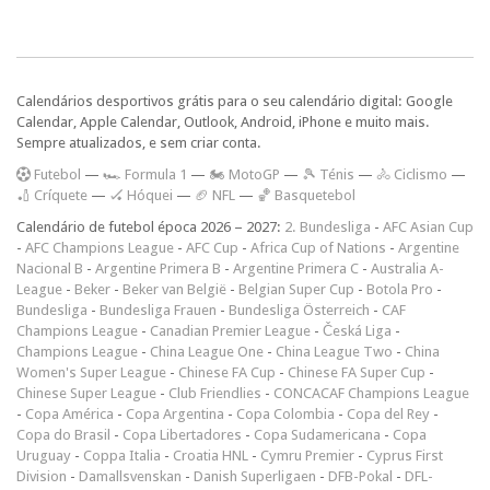
Calendários desportivos grátis para o seu calendário digital: Google
Calendar, Apple Calendar, Outlook, Android, iPhone e muito mais.
Sempre atualizados, e sem criar conta.
F
utebol
—
🏎️ Formula 1
—
🏍 MotoGP
—
🎾 Ténis
—
🚴 Ciclismo
—
🏏 Críquete
—
🏑 Hóquei
—
🏈 NFL
—
🏀 Basquetebol
Calendário de futebol época 2026 – 2027:
2. Bundesliga
-
AFC Asian Cup
-
AFC Champions League
-
AFC Cup
-
Africa Cup of Nations
-
Argentine
Nacional B
-
Argentine Primera B
-
Argentine Primera C
-
Australia A-
League
-
Beker
-
Beker van België
-
Belgian Super Cup
-
Botola Pro
-
Bundesliga
-
Bundesliga Frauen
-
Bundesliga Österreich
-
CAF
Champions League
-
Canadian Premier League
-
Česká Liga
-
Champions League
-
China League One
-
China League Two
-
China
Women's Super League
-
Chinese FA Cup
-
Chinese FA Super Cup
-
Chinese Super League
-
Club Friendlies
-
CONCACAF Champions League
-
Copa América
-
Copa Argentina
-
Copa Colombia
-
Copa del Rey
-
Copa do Brasil
-
Copa Libertadores
-
Copa Sudamericana
-
Copa
Uruguay
-
Coppa Italia
-
Croatia HNL
-
Cymru Premier
-
Cyprus First
Division
-
Damallsvenskan
-
Danish Superligaen
-
DFB-Pokal
-
DFL-