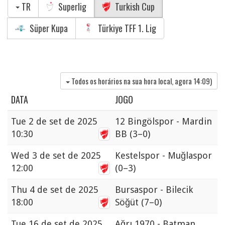
TR
Superlig
Turkish Cup
Süper Kupa
Türkiye TFF 1. Lig
Todos os horários na sua hora local, agora
14:09
)
DATA
JOGO
Tue
2 de set de 2025
12 Bingölspor - Mardin
10:30
BB
(3–0)
Wed
3 de set de 2025
Kestelspor - Muğlaspor
12:00
(0–3)
Thu
4 de set de 2025
Bursaspor - Bilecik
18:00
Söğüt
(7–0)
Tue
16 de set de 2025
Ağrı 1970 - Batman