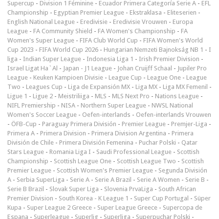
Supercup
-
Division 1 Féminine
-
Ecuador Primera Categoría Serie A
-
EFL
Championship
-
Egyptian Premier League
-
Ekstraklasa
-
Eliteserien
-
English National League
-
Eredivisie
-
Eredivisie Vrouwen
-
Europa
League
-
FA Community Shield
-
FA Women's Championship
-
FA
Women's Super League
-
FIFA Club World Cup
-
FIFA Women's World
Cup 2023
-
FIFA World Cup 2026
-
Hungarian Nemzeti Bajnokság NB 1
-
I
liga
-
Indian Super League
-
Indonesia Liga 1
-
Irish Premier Division
-
Israel Ligat Ha`Al
-
Japan - J1 League
-
Johan Cruijff Schaal
-
Jupiler Pro
League
-
Keuken Kampioen Divisie
-
League Cup
-
League One
-
League
Two
-
Leagues Cup
-
Liga de Expansión MX
-
Liga MX
-
Liga MX Femenil
-
Ligue 1
-
Ligue 2
-
Meistriliiga
-
MLS
-
MLS Next Pro
-
Nations League
-
NIFL Premiership
-
NISA
-
Northern Super League
-
NWSL National
Women's Soccer League
-
Oefen-interlands
-
Oefen-interlands Vrouwen
-
ÖFB-Cup
-
Paraguay Primera División
-
Premier League
-
Premjer-Liga
-
Primera A
-
Primera Division
-
Primera Division Argentina
-
Primera
División de Chile
-
Primera División Femenina
-
Puchar Polski
-
Qatar
Stars League
-
Romania Liga I
-
Saudi Professional League
-
Scottish
Championship
-
Scottish League One
-
Scottish League Two
-
Scottish
Premier League
-
Scottish Women's Premier League
-
Segunda División
A
-
Serbia SuperLiga
-
Serie A
-
Serie A Brazil
-
Serie A Women
-
Serie B
-
Serie B Brazil
-
Slovak Super Liga
-
Slovenia PrvaLiga
-
South African
Premier Division
-
South Korea - K League 1
-
Super Cup Portugal
-
Süper
Kupa
-
Super League 2 Greece
-
Super League Greece
-
Supercopa de
Espana
-
Superleague
-
Superlig
-
Superliga
-
Superpuchar Polski
-