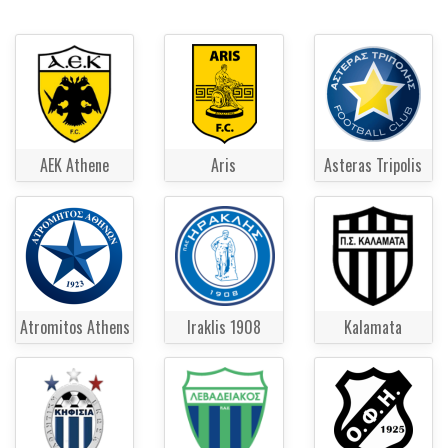
AEK Athene
Aris
Asteras Tripolis
Atromitos Athens
Iraklis 1908
Kalamata