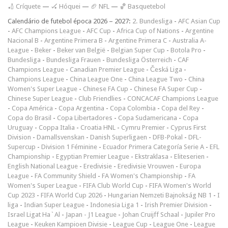
🏏 Críquete
—
🏑 Hóquei
—
🏈 NFL
—
🏀 Basquetebol
Calendário de futebol época 2026 – 2027:
2. Bundesliga
-
AFC Asian Cup
-
AFC Champions League
-
AFC Cup
-
Africa Cup of Nations
-
Argentine
Nacional B
-
Argentine Primera B
-
Argentine Primera C
-
Australia A-
League
-
Beker
-
Beker van België
-
Belgian Super Cup
-
Botola Pro
-
Bundesliga
-
Bundesliga Frauen
-
Bundesliga Österreich
-
CAF
Champions League
-
Canadian Premier League
-
Česká Liga
-
Champions League
-
China League One
-
China League Two
-
China
Women's Super League
-
Chinese FA Cup
-
Chinese FA Super Cup
-
Chinese Super League
-
Club Friendlies
-
CONCACAF Champions League
-
Copa América
-
Copa Argentina
-
Copa Colombia
-
Copa del Rey
-
Copa do Brasil
-
Copa Libertadores
-
Copa Sudamericana
-
Copa
Uruguay
-
Coppa Italia
-
Croatia HNL
-
Cymru Premier
-
Cyprus First
Division
-
Damallsvenskan
-
Danish Superligaen
-
DFB-Pokal
-
DFL-
Supercup
-
Division 1 Féminine
-
Ecuador Primera Categoría Serie A
-
EFL
Championship
-
Egyptian Premier League
-
Ekstraklasa
-
Eliteserien
-
English National League
-
Eredivisie
-
Eredivisie Vrouwen
-
Europa
League
-
FA Community Shield
-
FA Women's Championship
-
FA
Women's Super League
-
FIFA Club World Cup
-
FIFA Women's World
Cup 2023
-
FIFA World Cup 2026
-
Hungarian Nemzeti Bajnokság NB 1
-
I
liga
-
Indian Super League
-
Indonesia Liga 1
-
Irish Premier Division
-
Israel Ligat Ha`Al
-
Japan - J1 League
-
Johan Cruijff Schaal
-
Jupiler Pro
League
-
Keuken Kampioen Divisie
-
League Cup
-
League One
-
League