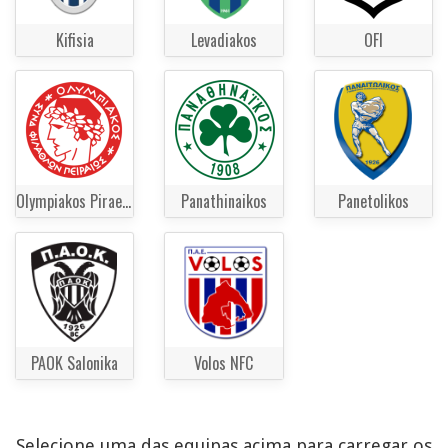
Kifisia
Levadiakos
OFI
Olympiakos Piraeus
Panathinaikos
Panetolikos
PAOK Salonika
Volos NFC
Selecione uma das equipas acima para carregar os