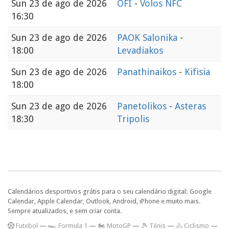
Sun
23 de ago de 2026
OFI
-
Volos NFC
16:30
Sun
23 de ago de 2026
PAOK Salonika
-
18:00
Levadiakos
Sun
23 de ago de 2026
Panathinaikos
-
Kifisia
18:00
Sun
23 de ago de 2026
Panetolikos
-
Asteras
18:30
Tripolis
Calendários desportivos grátis para o seu calendário digital: Google
Calendar, Apple Calendar, Outlook, Android, iPhone e muito mais.
Sempre atualizados, e sem criar conta.
F
utebol
—
🏎️ Formula 1
—
🏍 MotoGP
—
🎾 Ténis
—
🚴 Ciclismo
—