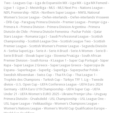
Two
-
Leagues Cup
-
Liga de Expansión MX
-
Liga MX
-
Liga MX Femenil
-
Ligue 1
-
Ligue 2
-
Meistriliiga
-
MLS
-
MLS Next Pro
-
Nations League
-
NIFL Premiership
-
NISA
-
Northern Super League
-
NWSL National
Women's Soccer League
-
Oefen-interlands
-
Oefen-interlands Vrouwen
-
ÖFB-Cup
-
Paraguay Primera División
-
Premier League
-
Premjer-Liga
-
Primera A
-
Primera Division
-
Primera Division Argentina
-
Primera
División de Chile
-
Primera División Femenina
-
Puchar Polski
-
Qatar
Stars League
-
Romania Liga I
-
Saudi Professional League
-
Scottish
Championship
-
Scottish League One
-
Scottish League Two
-
Scottish
Premier League
-
Scottish Women's Premier League
-
Segunda División
A
-
Serbia SuperLiga
-
Serie A
-
Serie A Brazil
-
Serie A Women
-
Serie B
-
Serie B Brazil
-
Slovak Super Liga
-
Slovenia PrvaLiga
-
South African
Premier Division
-
South Korea - K League 1
-
Super Cup Portugal
-
Süper
Kupa
-
Super League 2 Greece
-
Super League Greece
-
Supercopa de
Espana
-
Superleague
-
Superlig
-
Superliga
-
Superpuchar Polski
-
Swedish Allsvenskan
-
Swiss Cup
-
Thai FA Cup
-
Thai League 1
-
Trophée des Champions
-
Turkish Cup
-
Türkiye TFF 1. Lig
-
Tweede
divisie
-
U.S. Open Cup
-
UEFA Conference League
-
UEFA Euro 2024
Germany
-
UEFA Euro U19 Championship
-
UEFA Super Cup
-
UEFA
Under 21
-
UEFA Women's EURO 2025
-
Ukraine Premjer Liha
-
Uruguay
Primera División
-
Úrvalsdeild
-
USL Championship
-
USL League One
-
USL Super League
-
Veikkausliiga
-
Women's Champions League
-
Women's Nations League
-
Women's World Cup Qualification Europe
-