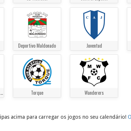
Deportivo Maldonado
Juventud
Racing Club de Montevideo
Torque
Wanderers
pas acima para carregar os jogos no seu calendário!
O