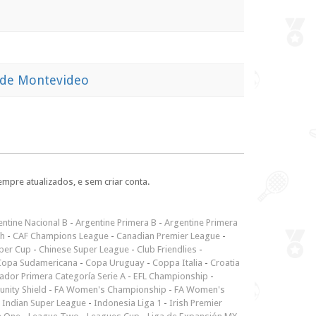
 de Montevideo
empre atualizados, e sem criar conta.
ntine Nacional B
-
Argentine Primera B
-
Argentine Primera
ch
-
CAF Champions League
-
Canadian Premier League
-
per Cup
-
Chinese Super League
-
Club Friendlies
-
Copa Sudamericana
-
Copa Uruguay
-
Coppa Italia
-
Croatia
ador Primera Categoría Serie A
-
EFL Championship
-
nity Shield
-
FA Women's Championship
-
FA Women's
-
Indian Super League
-
Indonesia Liga 1
-
Irish Premier