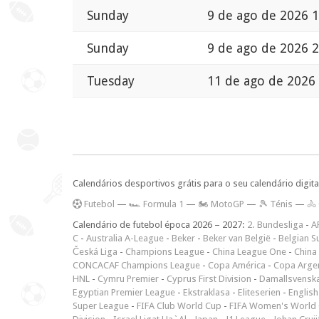
Sunday
9 de ago de 2026 1
Sunday
9 de ago de 2026 2
Tuesday
11 de ago de 2026
Calendários desportivos grátis para o seu calendário digita
F
utebol
—
🏎️ Formula 1
—
🏍 MotoGP
—
🎾 Ténis
—
🚴
Calendário de futebol época 2026 – 2027:
2. Bundesliga
-
A
C
-
Australia A-League
-
Beker
-
Beker van België
-
Belgian S
Česká Liga
-
Champions League
-
China League One
-
China
CONCACAF Champions League
-
Copa América
-
Copa Arge
HNL
-
Cymru Premier
-
Cyprus First Division
-
Damallsvensk
Egyptian Premier League
-
Ekstraklasa
-
Eliteserien
-
English
Super League
-
FIFA Club World Cup
-
FIFA Women's World 