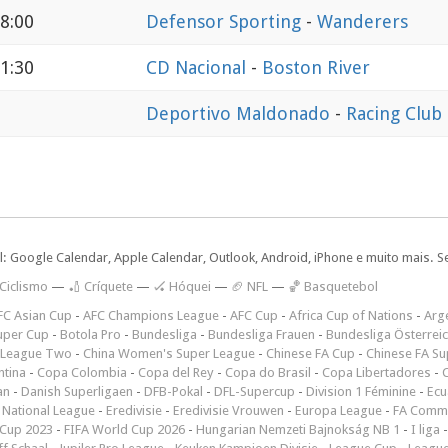
8:00
Defensor Sporting
-
Wanderers
1:30
CD Nacional
-
Boston River
Deportivo Maldonado
-
Racing Club
l: Google Calendar, Apple Calendar, Outlook, Android, iPhone e muito mais. S
 Ciclismo
—
🏏 Críquete
—
🏑 Hóquei
—
🏈 NFL
—
🏀 Basquetebol
FC Asian Cup
-
AFC Champions League
-
AFC Cup
-
Africa Cup of Nations
-
Arge
uper Cup
-
Botola Pro
-
Bundesliga
-
Bundesliga Frauen
-
Bundesliga Österrei
 League Two
-
China Women's Super League
-
Chinese FA Cup
-
Chinese FA Su
ntina
-
Copa Colombia
-
Copa del Rey
-
Copa do Brasil
-
Copa Libertadores
-
an
-
Danish Superligaen
-
DFB-Pokal
-
DFL-Supercup
-
Division 1 Féminine
-
Ecu
 National League
-
Eredivisie
-
Eredivisie Vrouwen
-
Europa League
-
FA Commu
Cup 2023
-
FIFA World Cup 2026
-
Hungarian Nemzeti Bajnokság NB 1
-
I liga