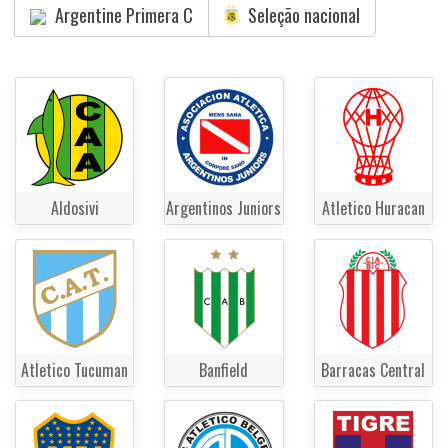
Argentine Primera C
Seleção nacional
Aldosivi
Argentinos Juniors
Atletico Huracan
Atletico Tucuman
Banfield
Barracas Central