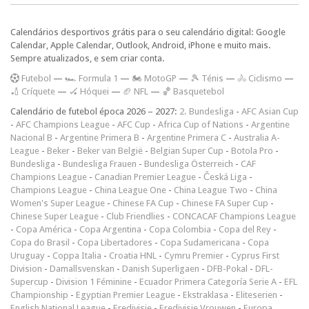
Calendários desportivos grátis para o seu calendário digital: Google
Calendar, Apple Calendar, Outlook, Android, iPhone e muito mais.
Sempre atualizados, e sem criar conta.
F
utebol
—
🏎️ Formula 1
—
🏍 MotoGP
—
🎾 Ténis
—
🚴 Ciclismo
—
🏏 Críquete
—
🏑 Hóquei
—
🏈 NFL
—
🏀 Basquetebol
Calendário de futebol época 2026 – 2027:
2. Bundesliga
-
AFC Asian Cup
-
AFC Champions League
-
AFC Cup
-
Africa Cup of Nations
-
Argentine
Nacional B
-
Argentine Primera B
-
Argentine Primera C
-
Australia A-
League
-
Beker
-
Beker van België
-
Belgian Super Cup
-
Botola Pro
-
Bundesliga
-
Bundesliga Frauen
-
Bundesliga Österreich
-
CAF
Champions League
-
Canadian Premier League
-
Česká Liga
-
Champions League
-
China League One
-
China League Two
-
China
Women's Super League
-
Chinese FA Cup
-
Chinese FA Super Cup
-
Chinese Super League
-
Club Friendlies
-
CONCACAF Champions League
-
Copa América
-
Copa Argentina
-
Copa Colombia
-
Copa del Rey
-
Copa do Brasil
-
Copa Libertadores
-
Copa Sudamericana
-
Copa
Uruguay
-
Coppa Italia
-
Croatia HNL
-
Cymru Premier
-
Cyprus First
Division
-
Damallsvenskan
-
Danish Superligaen
-
DFB-Pokal
-
DFL-
Supercup
-
Division 1 Féminine
-
Ecuador Primera Categoría Serie A
-
EFL
Championship
-
Egyptian Premier League
-
Ekstraklasa
-
Eliteserien
-
English National League
-
Eredivisie
-
Eredivisie Vrouwen
-
Europa