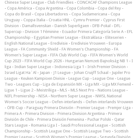
Chinese Super League
-
Club Friendlies
-
CONCACAF Champions League
-
Copa América
-
Copa Argentina
-
Copa Colombia
-
Copa del Rey
-
Copa do Brasil
-
Copa Libertadores
-
Copa Sudamericana
-
Copa
Uruguay
-
Coppa Italia
-
Croatia HNL
-
Cymru Premier
-
Cyprus First
Division
-
Damallsvenskan
-
Danish Superligaen
-
DFB-Pokal
-
DFL-
Supercup
-
Division 1 Féminine
-
Ecuador Primera Categoría Serie A
-
EFL
Championship
-
Egyptian Premier League
-
Ekstraklasa
-
Eliteserien
-
English National League
-
Eredivisie
-
Eredivisie Vrouwen
-
Europa
League
-
FA Community Shield
-
FA Women's Championship
-
FA
Women's Super League
-
FIFA Club World Cup
-
FIFA Women's World
Cup 2023
-
FIFA World Cup 2026
-
Hungarian Nemzeti Bajnokság NB 1
-
I
liga
-
Indian Super League
-
Indonesia Liga 1
-
Irish Premier Division
-
Israel Ligat Ha`Al
-
Japan - J1 League
-
Johan Cruijff Schaal
-
Jupiler Pro
League
-
Keuken Kampioen Divisie
-
League Cup
-
League One
-
League
Two
-
Leagues Cup
-
Liga de Expansión MX
-
Liga MX
-
Liga MX Femenil
-
Ligue 1
-
Ligue 2
-
Meistriliiga
-
MLS
-
MLS Next Pro
-
Nations League
-
NIFL Premiership
-
NISA
-
Northern Super League
-
NWSL National
Women's Soccer League
-
Oefen-interlands
-
Oefen-interlands Vrouwen
-
ÖFB-Cup
-
Paraguay Primera División
-
Premier League
-
Premjer-Liga
-
Primera A
-
Primera Division
-
Primera Division Argentina
-
Primera
División de Chile
-
Primera División Femenina
-
Puchar Polski
-
Qatar
Stars League
-
Romania Liga I
-
Saudi Professional League
-
Scottish
Championship
-
Scottish League One
-
Scottish League Two
-
Scottish
Premier League
-
Scottish Women's Premier League
-
Segunda División