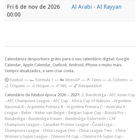
Fri
6 de nov de 2026
Al Arabi
-
Al Rayyan
00:00
Calendários desportivos grátis para o seu calendário digital: Google
Calendar, Apple Calendar, Outlook, Android, iPhone e muito mais.
Sempre atualizados, e sem criar conta.
F
utebol
—
🏎️ Formula 1
—
🏍 MotoGP
—
🎾 Ténis
—
🚴 Ciclismo
—
🏏 Críquete
—
🏑 Hóquei
—
🏈 NFL
—
🏀 Basquetebol
Calendário de futebol época 2026 – 2027:
2. Bundesliga
-
AFC Asian Cup
-
AFC Champions League
-
AFC Cup
-
Africa Cup of Nations
-
Argentine
Nacional B
-
Argentine Primera B
-
Argentine Primera C
-
Australia A-
League
-
Beker
-
Beker van België
-
Belgian Super Cup
-
Botola Pro
-
Bundesliga
-
Bundesliga Frauen
-
Bundesliga Österreich
-
CAF
Champions League
-
Canadian Premier League
-
Česká Liga
-
Champions League
-
China League One
-
China League Two
-
China
Women's Super League
-
Chinese FA Cup
-
Chinese FA Super Cup
-