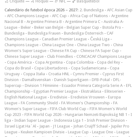
🏏 Críquete
—
🏑 Hóquei
—
🏈 NFL
—
🏀 Basquetebol
Calendário de futebol época 2026 – 2027:
2. Bundesliga
-
AFC Asian Cup
-
AFC Champions League
-
AFC Cup
-
Africa Cup of Nations
-
Argentine
Nacional B
-
Argentine Primera B
-
Argentine Primera C
-
Australia A-
League
-
Beker
-
Beker van België
-
Belgian Super Cup
-
Botola Pro
-
Bundesliga
-
Bundesliga Frauen
-
Bundesliga Österreich
-
CAF
Champions League
-
Canadian Premier League
-
Česká Liga
-
Champions League
-
China League One
-
China League Two
-
China
Women's Super League
-
Chinese FA Cup
-
Chinese FA Super Cup
-
Chinese Super League
-
Club Friendlies
-
CONCACAF Champions League
-
Copa América
-
Copa Argentina
-
Copa Colombia
-
Copa del Rey
-
Copa do Brasil
-
Copa Libertadores
-
Copa Sudamericana
-
Copa
Uruguay
-
Coppa Italia
-
Croatia HNL
-
Cymru Premier
-
Cyprus First
Division
-
Damallsvenskan
-
Danish Superligaen
-
DFB-Pokal
-
DFL-
Supercup
-
Division 1 Féminine
-
Ecuador Primera Categoría Serie A
-
EFL
Championship
-
Egyptian Premier League
-
Ekstraklasa
-
Eliteserien
-
English National League
-
Eredivisie
-
Eredivisie Vrouwen
-
Europa
League
-
FA Community Shield
-
FA Women's Championship
-
FA
Women's Super League
-
FIFA Club World Cup
-
FIFA Women's World
Cup 2023
-
FIFA World Cup 2026
-
Hungarian Nemzeti Bajnokság NB 1
-
I
liga
-
Indian Super League
-
Indonesia Liga 1
-
Irish Premier Division
-
Israel Ligat Ha`Al
-
Japan - J1 League
-
Johan Cruijff Schaal
-
Jupiler Pro
League
-
Keuken Kampioen Divisie
-
League Cup
-
League One
-
League