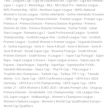
Two
-
Leagues Cup
-
Liga de Expansión MX
-
Liga MX
-
Liga MX Femenil
-
Ligue 1
-
Ligue 2
-
Meistriliiga
-
MLS
-
MLS Next Pro
-
Nations League
-
NIFL Premiership
-
NISA
-
Northern Super League
-
NWSL National
Women's Soccer League
-
Oefen-interlands
-
Oefen-interlands Vrouwen
-
ÖFB-Cup
-
Paraguay Primera División
-
Premier League
-
Premjer-Liga
-
Primera A
-
Primera Division
-
Primera Division Argentina
-
Primera
División de Chile
-
Primera División Femenina
-
Puchar Polski
-
Qatar
Stars League
-
Romania Liga I
-
Saudi Professional League
-
Scottish
Championship
-
Scottish League One
-
Scottish League Two
-
Scottish
Premier League
-
Scottish Women's Premier League
-
Segunda División
A
-
Serbia SuperLiga
-
Serie A
-
Serie A Brazil
-
Serie A Women
-
Serie B
-
Serie B Brazil
-
Slovak Super Liga
-
Slovenia PrvaLiga
-
South African
Premier Division
-
South Korea - K League 1
-
Super Cup Portugal
-
Süper
Kupa
-
Super League 2 Greece
-
Super League Greece
-
Supercopa de
Espana
-
Superleague
-
Superlig
-
Superliga
-
Superpuchar Polski
-
Swedish Allsvenskan
-
Swiss Cup
-
Thai FA Cup
-
Thai League 1
-
Trophée des Champions
-
Turkish Cup
-
Türkiye TFF 1. Lig
-
Tweede
divisie
-
U.S. Open Cup
-
UEFA Conference League
-
UEFA Euro 2024
Germany
-
UEFA Euro U19 Championship
-
UEFA Super Cup
-
UEFA
Under 21
-
UEFA Women's EURO 2025
-
Ukraine Premjer Liha
-
Uruguay
Primera División
-
Úrvalsdeild
-
USL Championship
-
USL League One
-
USL Super League
-
Veikkausliiga
-
Women's Champions League
-
Women's Nations League
-
Women's World Cup Qualification Europe
-
World Cup Qualifiers