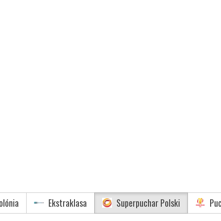
olónia
Ekstraklasa
Superpuchar Polski
Puc