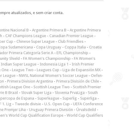
empre atualizados, e sem criar conta.
ntine Nacional B
-
Argentine Primera B
-
Argentine Primera
ch
-
CAF Champions League
-
Canadian Premier League
-
per Cup
-
Chinese Super League
-
Club Friendlies
-
Copa Sudamericana
-
Copa Uruguay
-
Coppa Italia
-
Croatia
ador Primera Categoría Serie A
-
EFL Championship
-
nity Shield
-
FA Women's Championship
-
FA Women's
-
Indian Super League
-
Indonesia Liga 1
-
Irish Premier
e One
-
League Two
-
Leagues Cup
-
Liga de Expansión MX
-
er League
-
NWSL National Women's Soccer League
-
Oefen-
ion
-
Primera Division Argentina
-
Primera División de Chile
-
ottish League One
-
Scottish League Two
-
Scottish Premier
rie B Brazil
-
Slovak Super Liga
-
Slovenia PrvaLiga
-
South
upercopa de Espana
-
Superleague
-
Superlig
-
Superliga
-
 1. Lig
-
Tweede divisie
-
U.S. Open Cup
-
UEFA Conference
ne Premjer Liha
-
Uruguay Primera División
-
Úrvalsdeild
-
n's World Cup Qualification Europe
-
World Cup Qualifiers