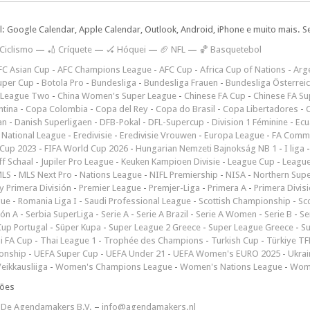
l: Google Calendar, Apple Calendar, Outlook, Android, iPhone e muito mais. S
 Ciclismo
—
🏏 Críquete
—
🏑 Hóquei
—
🏈 NFL
—
🏀 Basquetebol
FC Asian Cup
-
AFC Champions League
-
AFC Cup
-
Africa Cup of Nations
-
Arge
uper Cup
-
Botola Pro
-
Bundesliga
-
Bundesliga Frauen
-
Bundesliga Österrei
 League Two
-
China Women's Super League
-
Chinese FA Cup
-
Chinese FA Su
ntina
-
Copa Colombia
-
Copa del Rey
-
Copa do Brasil
-
Copa Libertadores
-
an
-
Danish Superligaen
-
DFB-Pokal
-
DFL-Supercup
-
Division 1 Féminine
-
Ecu
 National League
-
Eredivisie
-
Eredivisie Vrouwen
-
Europa League
-
FA Commu
Cup 2023
-
FIFA World Cup 2026
-
Hungarian Nemzeti Bajnokság NB 1
-
I liga
ff Schaal
-
Jupiler Pro League
-
Keuken Kampioen Divisie
-
League Cup
-
Leagu
LS
-
MLS Next Pro
-
Nations League
-
NIFL Premiership
-
NISA
-
Northern Sup
 Primera División
-
Premier League
-
Premjer-Liga
-
Primera A
-
Primera Divis
gue
-
Romania Liga I
-
Saudi Professional League
-
Scottish Championship
-
Sc
ión A
-
Serbia SuperLiga
-
Serie A
-
Serie A Brazil
-
Serie A Women
-
Serie B
-
Se
Cup Portugal
-
Süper Kupa
-
Super League 2 Greece
-
Super League Greece
-
S
i FA Cup
-
Thai League 1
-
Trophée des Champions
-
Turkish Cup
-
Türkiye TFF
onship
-
UEFA Super Cup
-
UEFA Under 21
-
UEFA Women's EURO 2025
-
Ukrai
eikkausliiga
-
Women's Champions League
-
Women's Nations League
-
Wome
ções
6
De Agendamakers B.V.
–
info@agendamakers.nl