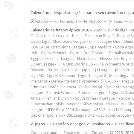
Calendários desportivos grátis para o seu calendário digita
F
utebol
—
🏎️ Formula 1
—
🏍 MotoGP
—
🎾 Ténis
—
🚴
Calendário de futebol época 2026 – 2027:
2. Bundesliga
-
A
C
-
Australia A-League
-
Beker
-
Beker van België
-
Belgian S
Česká Liga
-
Champions League
-
China League One
-
China
CONCACAF Champions League
-
Copa América
-
Copa Arge
HNL
-
Cymru Premier
-
Cyprus First Division
-
Damallsvensk
Egyptian Premier League
-
Ekstraklasa
-
Eliteserien
-
English
Super League
-
FIFA Club World Cup
-
FIFA Women's World 
Division
-
Israel Ligat Ha`Al
-
Japan - J1 League
-
Johan Cruij
Liga MX
-
Liga MX Femenil
-
Ligue 1
-
Ligue 2
-
Meistriliiga
-
M
interlands
-
Oefen-interlands Vrouwen
-
ÖFB-Cup
-
Paraguay
Primera División Femenina
-
Puchar Polski
-
Qatar Stars Lea
League
-
Scottish Women's Premier League
-
Segunda Divis
African Premier Division
-
South Korea - K League 1
-
Super 
Superpuchar Polski
-
Swedish Allsvenskan
-
Swiss Cup
-
Tha
League
-
UEFA Euro 2024 Germany
-
UEFA Euro U19 Champi
USL Championship
-
USL League One
-
USL Super League
-
V
✓ Jogos ✓ Calendário de jogos ✓ Resultados ✓ Classifica
Contacto e ajuda
–
Privacy policy
– Copyright © 2015–202