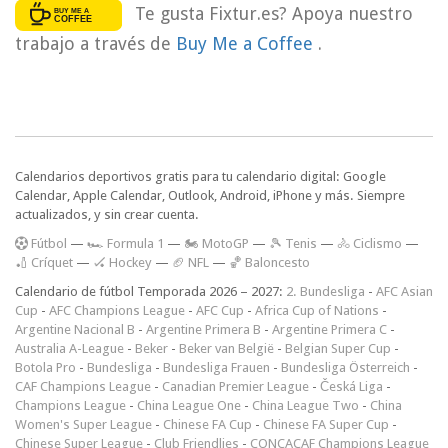
Te gusta Fixtur.es? Apoya nuestro
trabajo a través de
Buy Me a Coffee
.
Calendarios deportivos gratis para tu calendario digital: Google
Calendar, Apple Calendar, Outlook, Android, iPhone y más. Siempre
actualizados, y sin crear cuenta.
F
útbol
—
🏎️ Formula 1
—
🏍 MotoGP
—
🎾 Tenis
—
🚴 Ciclismo
—
🏏 Críquet
—
🏑 Hockey
—
🏈 NFL
—
🏀 Baloncesto
Calendario de fútbol Temporada 2026 – 2027:
2. Bundesliga
-
AFC Asian
Cup
-
AFC Champions League
-
AFC Cup
-
Africa Cup of Nations
-
Argentine Nacional B
-
Argentine Primera B
-
Argentine Primera C
-
Australia A-League
-
Beker
-
Beker van België
-
Belgian Super Cup
-
Botola Pro
-
Bundesliga
-
Bundesliga Frauen
-
Bundesliga Österreich
-
CAF Champions League
-
Canadian Premier League
-
Česká Liga
-
Champions League
-
China League One
-
China League Two
-
China
Women's Super League
-
Chinese FA Cup
-
Chinese FA Super Cup
-
Chinese Super League
-
Club Friendlies
-
CONCACAF Champions League