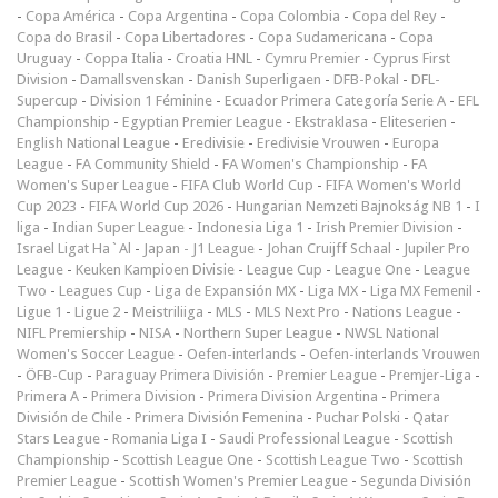
-
Copa América
-
Copa Argentina
-
Copa Colombia
-
Copa del Rey
-
Copa do Brasil
-
Copa Libertadores
-
Copa Sudamericana
-
Copa
Uruguay
-
Coppa Italia
-
Croatia HNL
-
Cymru Premier
-
Cyprus First
Division
-
Damallsvenskan
-
Danish Superligaen
-
DFB-Pokal
-
DFL-
Supercup
-
Division 1 Féminine
-
Ecuador Primera Categoría Serie A
-
EFL
Championship
-
Egyptian Premier League
-
Ekstraklasa
-
Eliteserien
-
English National League
-
Eredivisie
-
Eredivisie Vrouwen
-
Europa
League
-
FA Community Shield
-
FA Women's Championship
-
FA
Women's Super League
-
FIFA Club World Cup
-
FIFA Women's World
Cup 2023
-
FIFA World Cup 2026
-
Hungarian Nemzeti Bajnokság NB 1
-
I
liga
-
Indian Super League
-
Indonesia Liga 1
-
Irish Premier Division
-
Israel Ligat Ha`Al
-
Japan - J1 League
-
Johan Cruijff Schaal
-
Jupiler Pro
League
-
Keuken Kampioen Divisie
-
League Cup
-
League One
-
League
Two
-
Leagues Cup
-
Liga de Expansión MX
-
Liga MX
-
Liga MX Femenil
-
Ligue 1
-
Ligue 2
-
Meistriliiga
-
MLS
-
MLS Next Pro
-
Nations League
-
NIFL Premiership
-
NISA
-
Northern Super League
-
NWSL National
Women's Soccer League
-
Oefen-interlands
-
Oefen-interlands Vrouwen
-
ÖFB-Cup
-
Paraguay Primera División
-
Premier League
-
Premjer-Liga
-
Primera A
-
Primera Division
-
Primera Division Argentina
-
Primera
División de Chile
-
Primera División Femenina
-
Puchar Polski
-
Qatar
Stars League
-
Romania Liga I
-
Saudi Professional League
-
Scottish
Championship
-
Scottish League One
-
Scottish League Two
-
Scottish
Premier League
-
Scottish Women's Premier League
-
Segunda División