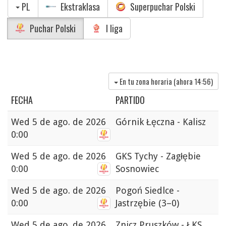
PL
Ekstraklasa
Superpuchar Polski
Puchar Polski
I liga
En tu zona horaria (ahora
14:56
)
FECHA
PARTIDO
Wed
5 de ago. de 2026
Górnik Łęczna - Kalisz
0:00
Wed
5 de ago. de 2026
GKS Tychy - Zagłębie
0:00
Sosnowiec
Wed
5 de ago. de 2026
Pogoń Siedlce -
0:00
Jastrzębie
(3–0)
Wed
5 de ago. de 2026
Znicz Pruszków - ŁKS