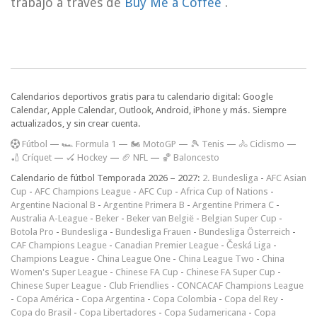
trabajo a través de
Buy Me a Coffee
.
Calendarios deportivos gratis para tu calendario digital: Google
Calendar, Apple Calendar, Outlook, Android, iPhone y más. Siempre
actualizados, y sin crear cuenta.
F
útbol
—
🏎️ Formula 1
—
🏍 MotoGP
—
🎾 Tenis
—
🚴 Ciclismo
—
🏏 Críquet
—
🏑 Hockey
—
🏈 NFL
—
🏀 Baloncesto
Calendario de fútbol Temporada 2026 – 2027:
2. Bundesliga
-
AFC Asian
Cup
-
AFC Champions League
-
AFC Cup
-
Africa Cup of Nations
-
Argentine Nacional B
-
Argentine Primera B
-
Argentine Primera C
-
Australia A-League
-
Beker
-
Beker van België
-
Belgian Super Cup
-
Botola Pro
-
Bundesliga
-
Bundesliga Frauen
-
Bundesliga Österreich
-
CAF Champions League
-
Canadian Premier League
-
Česká Liga
-
Champions League
-
China League One
-
China League Two
-
China
Women's Super League
-
Chinese FA Cup
-
Chinese FA Super Cup
-
Chinese Super League
-
Club Friendlies
-
CONCACAF Champions League
-
Copa América
-
Copa Argentina
-
Copa Colombia
-
Copa del Rey
-
Copa do Brasil
-
Copa Libertadores
-
Copa Sudamericana
-
Copa