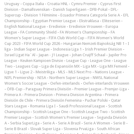
Uruguay
-
Coppa Italia
-
Croatia HNL
-
Cymru Premier
-
Cyprus First
Division
-
Damallsvenskan
-
Danish Superligaen
-
DFB-Pokal
-
DFL-
Supercup
-
Division 1 Féminine
-
Ecuador Primera Categoría Serie A
-
EFL
Championship
-
Egyptian Premier League
-
Ekstraklasa
-
Eliteserien
-
English National League
-
Eredivisie
-
Eredivisie Vrouwen
-
Europa
League
-
FA Community Shield
-
FA Women's Championship
-
FA
Women's Super League
-
FIFA Club World Cup
-
FIFA Women's World
Cup 2023
-
FIFA World Cup 2026
-
Hungarian Nemzeti Bajnokság NB 1
-
I
liga
-
Indian Super League
-
Indonesia Liga 1
-
Irish Premier Division
-
Israel Ligat Ha`Al
-
Japan - J1 League
-
Johan Cruijff Schaal
-
Jupiler Pro
League
-
Keuken Kampioen Divisie
-
League Cup
-
League One
-
League
Two
-
Leagues Cup
-
Liga de Expansión MX
-
Liga MX
-
Liga MX Femenil
-
Ligue 1
-
Ligue 2
-
Meistriliiga
-
MLS
-
MLS Next Pro
-
Nations League
-
NIFL Premiership
-
NISA
-
Northern Super League
-
NWSL National
Women's Soccer League
-
Oefen-interlands
-
Oefen-interlands Vrouwen
-
ÖFB-Cup
-
Paraguay Primera División
-
Premier League
-
Premjer-Liga
-
Primera A
-
Primera Division
-
Primera Division Argentina
-
Primera
División de Chile
-
Primera División Femenina
-
Puchar Polski
-
Qatar
Stars League
-
Romania Liga I
-
Saudi Professional League
-
Scottish
Championship
-
Scottish League One
-
Scottish League Two
-
Scottish
Premier League
-
Scottish Women's Premier League
-
Segunda División
A
-
Serbia SuperLiga
-
Serie A
-
Serie A Brazil
-
Serie A Women
-
Serie B
-
Serie B Brazil
-
Slovak Super Liga
-
Slovenia PrvaLiga
-
South African