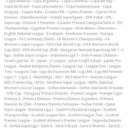
-
Copa América
-
Copa Argentina
-
Copa Colombia
-
Copa del Rey
-
Copa do Brasil
-
Copa Libertadores
-
Copa Sudamericana
-
Copa
Uruguay
-
Coppa Italia
-
Croatia HNL
-
Cymru Premier
-
Cyprus First
Division
-
Damallsvenskan
-
Danish Superligaen
-
DFB-Pokal
-
DFL-
Supercup
-
Division 1 Féminine
-
Ecuador Primera Categoría Serie A
-
EFL
Championship
-
Egyptian Premier League
-
Ekstraklasa
-
Eliteserien
-
English National League
-
Eredivisie
-
Eredivisie Vrouwen
-
Europa
League
-
FA Community Shield
-
FA Women's Championship
-
FA
Women's Super League
-
FIFA Club World Cup
-
FIFA Women's World
Cup 2023
-
FIFA World Cup 2026
-
Hungarian Nemzeti Bajnokság NB 1
-
I
liga
-
Indian Super League
-
Indonesia Liga 1
-
Irish Premier Division
-
Israel Ligat Ha`Al
-
Japan - J1 League
-
Johan Cruijff Schaal
-
Jupiler Pro
League
-
Keuken Kampioen Divisie
-
League Cup
-
League One
-
League
Two
-
Leagues Cup
-
Liga de Expansión MX
-
Liga MX
-
Liga MX Femenil
-
Ligue 1
-
Ligue 2
-
Meistriliiga
-
MLS
-
MLS Next Pro
-
Nations League
-
NIFL Premiership
-
NISA
-
Northern Super League
-
NWSL National
Women's Soccer League
-
Oefen-interlands
-
Oefen-interlands Vrouwen
-
ÖFB-Cup
-
Paraguay Primera División
-
Premier League
-
Premjer-Liga
-
Primera A
-
Primera Division
-
Primera Division Argentina
-
Primera
División de Chile
-
Primera División Femenina
-
Puchar Polski
-
Qatar
Stars League
-
Romania Liga I
-
Saudi Professional League
-
Scottish
Championship
-
Scottish League One
-
Scottish League Two
-
Scottish
Premier League
-
Scottish Women's Premier League
-
Segunda División
A
-
Serbia SuperLiga
-
Serie A
-
Serie A Brazil
-
Serie A Women
-
Serie B
-