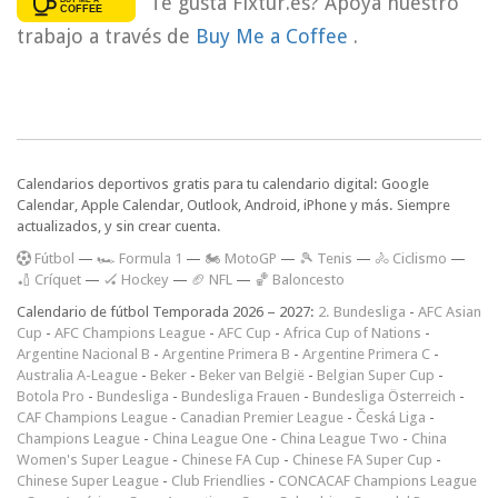
Te gusta Fixtur.es? Apoya nuestro
trabajo a través de
Buy Me a Coffee
.
Calendarios deportivos gratis para tu calendario digital: Google
Calendar, Apple Calendar, Outlook, Android, iPhone y más. Siempre
actualizados, y sin crear cuenta.
F
útbol
—
🏎️ Formula 1
—
🏍 MotoGP
—
🎾 Tenis
—
🚴 Ciclismo
—
🏏 Críquet
—
🏑 Hockey
—
🏈 NFL
—
🏀 Baloncesto
Calendario de fútbol Temporada 2026 – 2027:
2. Bundesliga
-
AFC Asian
Cup
-
AFC Champions League
-
AFC Cup
-
Africa Cup of Nations
-
Argentine Nacional B
-
Argentine Primera B
-
Argentine Primera C
-
Australia A-League
-
Beker
-
Beker van België
-
Belgian Super Cup
-
Botola Pro
-
Bundesliga
-
Bundesliga Frauen
-
Bundesliga Österreich
-
CAF Champions League
-
Canadian Premier League
-
Česká Liga
-
Champions League
-
China League One
-
China League Two
-
China
Women's Super League
-
Chinese FA Cup
-
Chinese FA Super Cup
-
Chinese Super League
-
Club Friendlies
-
CONCACAF Champions League