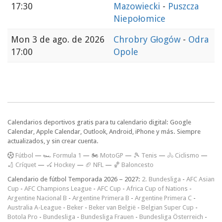
17:30
Mazowiecki
-
Puszcza
Niepołomice
Mon
3 de ago. de 2026
Chrobry Głogów
-
Odra
17:00
Opole
Calendarios deportivos gratis para tu calendario digital: Google
Calendar, Apple Calendar, Outlook, Android, iPhone y más. Siempre
actualizados, y sin crear cuenta.
F
útbol
—
🏎️ Formula 1
—
🏍 MotoGP
—
🎾 Tenis
—
🚴 Ciclismo
—
🏏 Críquet
—
🏑 Hockey
—
🏈 NFL
—
🏀 Baloncesto
Calendario de fútbol Temporada 2026 – 2027:
2. Bundesliga
-
AFC Asian
Cup
-
AFC Champions League
-
AFC Cup
-
Africa Cup of Nations
-
Argentine Nacional B
-
Argentine Primera B
-
Argentine Primera C
-
Australia A-League
-
Beker
-
Beker van België
-
Belgian Super Cup
-
Botola Pro
-
Bundesliga
-
Bundesliga Frauen
-
Bundesliga Österreich
-