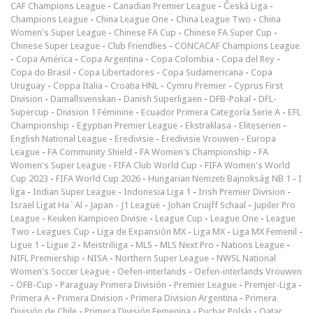
CAF Champions League
-
Canadian Premier League
-
Česká Liga
-
Champions League
-
China League One
-
China League Two
-
China
Women's Super League
-
Chinese FA Cup
-
Chinese FA Super Cup
-
Chinese Super League
-
Club Friendlies
-
CONCACAF Champions League
-
Copa América
-
Copa Argentina
-
Copa Colombia
-
Copa del Rey
-
Copa do Brasil
-
Copa Libertadores
-
Copa Sudamericana
-
Copa
Uruguay
-
Coppa Italia
-
Croatia HNL
-
Cymru Premier
-
Cyprus First
Division
-
Damallsvenskan
-
Danish Superligaen
-
DFB-Pokal
-
DFL-
Supercup
-
Division 1 Féminine
-
Ecuador Primera Categoría Serie A
-
EFL
Championship
-
Egyptian Premier League
-
Ekstraklasa
-
Eliteserien
-
English National League
-
Eredivisie
-
Eredivisie Vrouwen
-
Europa
League
-
FA Community Shield
-
FA Women's Championship
-
FA
Women's Super League
-
FIFA Club World Cup
-
FIFA Women's World
Cup 2023
-
FIFA World Cup 2026
-
Hungarian Nemzeti Bajnokság NB 1
-
I
liga
-
Indian Super League
-
Indonesia Liga 1
-
Irish Premier Division
-
Israel Ligat Ha`Al
-
Japan - J1 League
-
Johan Cruijff Schaal
-
Jupiler Pro
League
-
Keuken Kampioen Divisie
-
League Cup
-
League One
-
League
Two
-
Leagues Cup
-
Liga de Expansión MX
-
Liga MX
-
Liga MX Femenil
-
Ligue 1
-
Ligue 2
-
Meistriliiga
-
MLS
-
MLS Next Pro
-
Nations League
-
NIFL Premiership
-
NISA
-
Northern Super League
-
NWSL National
Women's Soccer League
-
Oefen-interlands
-
Oefen-interlands Vrouwen
-
ÖFB-Cup
-
Paraguay Primera División
-
Premier League
-
Premjer-Liga
-
Primera A
-
Primera Division
-
Primera Division Argentina
-
Primera
División de Chile
-
Primera División Femenina
-
Puchar Polski
-
Qatar