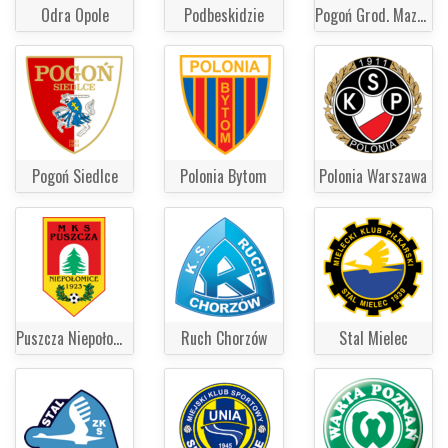
Odra Opole
Podbeskidzie
Pogoń Grod. Mazowiecki
Pogoń Siedlce
Polonia Bytom
Polonia Warszawa
Puszcza Niepołomice
Ruch Chorzów
Stal Mielec