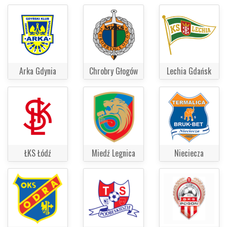
Arka Gdynia
Chrobry Głogów
Lechia Gdańsk
ŁKS Łódź
Miedź Legnica
Nieciecza