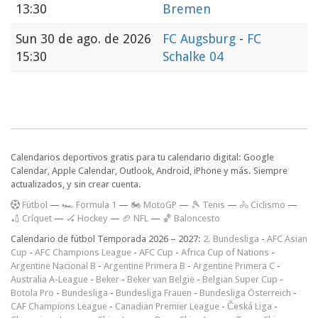
13:30
Bremen
Sun
30 de ago. de 2026
FC Augsburg
-
FC
15:30
Schalke 04
Calendarios deportivos gratis para tu calendario digital: Google
Calendar, Apple Calendar, Outlook, Android, iPhone y más. Siempre
actualizados, y sin crear cuenta.
F
útbol
—
🏎️ Formula 1
—
🏍 MotoGP
—
🎾 Tenis
—
🚴 Ciclismo
—
🏏 Críquet
—
🏑 Hockey
—
🏈 NFL
—
🏀 Baloncesto
Calendario de fútbol Temporada 2026 – 2027:
2. Bundesliga
-
AFC Asian
Cup
-
AFC Champions League
-
AFC Cup
-
Africa Cup of Nations
-
Argentine Nacional B
-
Argentine Primera B
-
Argentine Primera C
-
Australia A-League
-
Beker
-
Beker van België
-
Belgian Super Cup
-
Botola Pro
-
Bundesliga
-
Bundesliga Frauen
-
Bundesliga Österreich
-
CAF Champions League
-
Canadian Premier League
-
Česká Liga
-