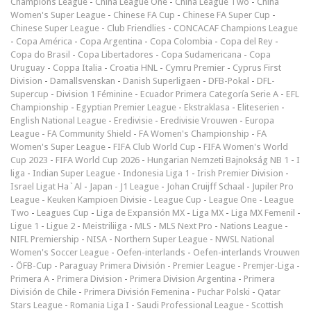
Champions League
-
China League One
-
China League Two
-
China
Women's Super League
-
Chinese FA Cup
-
Chinese FA Super Cup
-
Chinese Super League
-
Club Friendlies
-
CONCACAF Champions League
-
Copa América
-
Copa Argentina
-
Copa Colombia
-
Copa del Rey
-
Copa do Brasil
-
Copa Libertadores
-
Copa Sudamericana
-
Copa
Uruguay
-
Coppa Italia
-
Croatia HNL
-
Cymru Premier
-
Cyprus First
Division
-
Damallsvenskan
-
Danish Superligaen
-
DFB-Pokal
-
DFL-
Supercup
-
Division 1 Féminine
-
Ecuador Primera Categoría Serie A
-
EFL
Championship
-
Egyptian Premier League
-
Ekstraklasa
-
Eliteserien
-
English National League
-
Eredivisie
-
Eredivisie Vrouwen
-
Europa
League
-
FA Community Shield
-
FA Women's Championship
-
FA
Women's Super League
-
FIFA Club World Cup
-
FIFA Women's World
Cup 2023
-
FIFA World Cup 2026
-
Hungarian Nemzeti Bajnokság NB 1
-
I
liga
-
Indian Super League
-
Indonesia Liga 1
-
Irish Premier Division
-
Israel Ligat Ha`Al
-
Japan - J1 League
-
Johan Cruijff Schaal
-
Jupiler Pro
League
-
Keuken Kampioen Divisie
-
League Cup
-
League One
-
League
Two
-
Leagues Cup
-
Liga de Expansión MX
-
Liga MX
-
Liga MX Femenil
-
Ligue 1
-
Ligue 2
-
Meistriliiga
-
MLS
-
MLS Next Pro
-
Nations League
-
NIFL Premiership
-
NISA
-
Northern Super League
-
NWSL National
Women's Soccer League
-
Oefen-interlands
-
Oefen-interlands Vrouwen
-
ÖFB-Cup
-
Paraguay Primera División
-
Premier League
-
Premjer-Liga
-
Primera A
-
Primera Division
-
Primera Division Argentina
-
Primera
División de Chile
-
Primera División Femenina
-
Puchar Polski
-
Qatar
Stars League
-
Romania Liga I
-
Saudi Professional League
-
Scottish