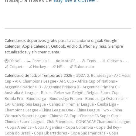
trabajo a través de
Buy Me a Coffee
.
Calendarios deportivos gratis para tu calendario digital: Google
Calendar, Apple Calendar, Outlook, Android, iPhone y más. Siempre
actualizados, y sin crear cuenta.
F
útbol
—
🏎️ Formula 1
—
🏍 MotoGP
—
🎾 Tenis
—
🚴 Ciclismo
—
🏏 Críquet
—
🏑 Hockey
—
🏈 NFL
—
🏀 Baloncesto
Calendario de fútbol Temporada 2026 – 2027:
2. Bundesliga
-
AFC Asian
Cup
-
AFC Champions League
-
AFC Cup
-
Africa Cup of Nations
-
Argentine Nacional B
-
Argentine Primera B
-
Argentine Primera C
-
Australia A-League
-
Beker
-
Beker van België
-
Belgian Super Cup
-
Botola Pro
-
Bundesliga
-
Bundesliga Frauen
-
Bundesliga Österreich
-
CAF Champions League
-
Canadian Premier League
-
Česká Liga
-
Champions League
-
China League One
-
China League Two
-
China
Women's Super League
-
Chinese FA Cup
-
Chinese FA Super Cup
-
Chinese Super League
-
Club Friendlies
-
CONCACAF Champions League
-
Copa América
-
Copa Argentina
-
Copa Colombia
-
Copa del Rey
-
Copa do Brasil
-
Copa Libertadores
-
Copa Sudamericana
-
Copa