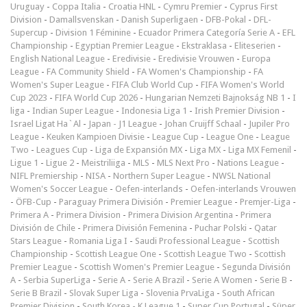
Uruguay
-
Coppa Italia
-
Croatia HNL
-
Cymru Premier
-
Cyprus First
Division
-
Damallsvenskan
-
Danish Superligaen
-
DFB-Pokal
-
DFL-
Supercup
-
Division 1 Féminine
-
Ecuador Primera Categoría Serie A
-
EFL
Championship
-
Egyptian Premier League
-
Ekstraklasa
-
Eliteserien
-
English National League
-
Eredivisie
-
Eredivisie Vrouwen
-
Europa
League
-
FA Community Shield
-
FA Women's Championship
-
FA
Women's Super League
-
FIFA Club World Cup
-
FIFA Women's World
Cup 2023
-
FIFA World Cup 2026
-
Hungarian Nemzeti Bajnokság NB 1
-
I
liga
-
Indian Super League
-
Indonesia Liga 1
-
Irish Premier Division
-
Israel Ligat Ha`Al
-
Japan - J1 League
-
Johan Cruijff Schaal
-
Jupiler Pro
League
-
Keuken Kampioen Divisie
-
League Cup
-
League One
-
League
Two
-
Leagues Cup
-
Liga de Expansión MX
-
Liga MX
-
Liga MX Femenil
-
Ligue 1
-
Ligue 2
-
Meistriliiga
-
MLS
-
MLS Next Pro
-
Nations League
-
NIFL Premiership
-
NISA
-
Northern Super League
-
NWSL National
Women's Soccer League
-
Oefen-interlands
-
Oefen-interlands Vrouwen
-
ÖFB-Cup
-
Paraguay Primera División
-
Premier League
-
Premjer-Liga
-
Primera A
-
Primera Division
-
Primera Division Argentina
-
Primera
División de Chile
-
Primera División Femenina
-
Puchar Polski
-
Qatar
Stars League
-
Romania Liga I
-
Saudi Professional League
-
Scottish
Championship
-
Scottish League One
-
Scottish League Two
-
Scottish
Premier League
-
Scottish Women's Premier League
-
Segunda División
A
-
Serbia SuperLiga
-
Serie A
-
Serie A Brazil
-
Serie A Women
-
Serie B
-
Serie B Brazil
-
Slovak Super Liga
-
Slovenia PrvaLiga
-
South African
Premier Division
-
South Korea - K League 1
-
Super Cup Portugal
-
Süper