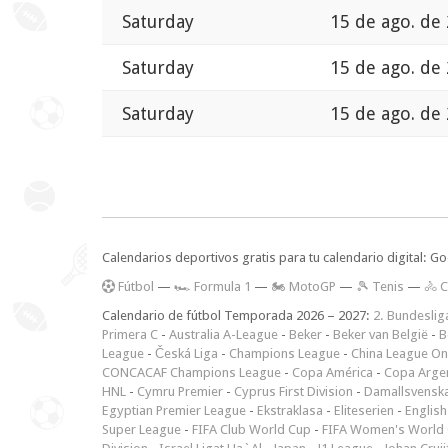
Saturday
15 de ago. de
Saturday
15 de ago. de
Saturday
15 de ago. de
Calendarios deportivos gratis para tu calendario digital: G
F
útbol
—
🏎️ Formula 1
—
🏍 MotoGP
—
🎾 Tenis
—
🚴 C
Calendario de fútbol Temporada 2026 – 2027:
2. Bundeslig
Primera C
-
Australia A-League
-
Beker
-
Beker van België
-
B
League
-
Česká Liga
-
Champions League
-
China League O
CONCACAF Champions League
-
Copa América
-
Copa Arge
HNL
-
Cymru Premier
-
Cyprus First Division
-
Damallsvensk
Egyptian Premier League
-
Ekstraklasa
-
Eliteserien
-
English
Super League
-
FIFA Club World Cup
-
FIFA Women's World 