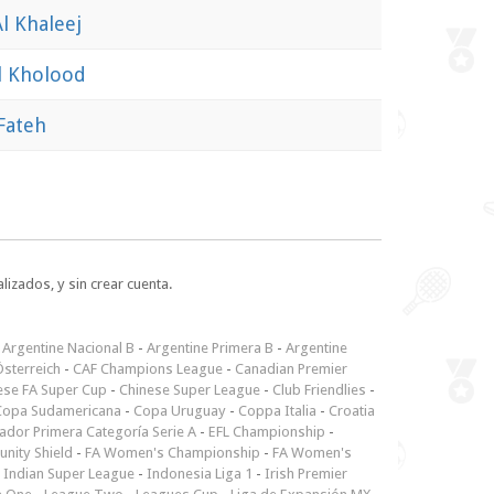
Al Khaleej
l Kholood
 Fateh
lizados, y sin crear cuenta.
-
Argentine Nacional B
-
Argentine Primera B
-
Argentine
sterreich
-
CAF Champions League
-
Canadian Premier
ese FA Super Cup
-
Chinese Super League
-
Club Friendlies
-
Copa Sudamericana
-
Copa Uruguay
-
Coppa Italia
-
Croatia
ador Primera Categoría Serie A
-
EFL Championship
-
nity Shield
-
FA Women's Championship
-
FA Women's
-
Indian Super League
-
Indonesia Liga 1
-
Irish Premier