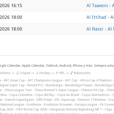
 2026 16:15
Al Taawon
-
 2026 18:00
Al Ittihad
-
A
 2026 18:00
Al Nassr
-
Al
oogle Calendar, Apple Calendar, Outlook, Android, iPhone y más. Siempre actua
iclismo
—
🏏 Críquet
—
🏑 Hockey
—
🏈 NFL
—
🏀 Baloncesto
a
-
AFC Asian Cup
-
AFC Champions League
-
AFC Cup
-
Africa Cup of Nations
elgian Super Cup
-
Botola Pro
-
Bundesliga
-
Bundesliga Frauen
-
Bundesliga Ö
ne
-
China League Two
-
China Women's Super League
-
Chinese FA Cup
-
Chin
ntina
-
Copa Colombia
-
Copa del Rey
-
Copa do Brasil
-
Copa Libertadores
-
an
-
Danish Superligaen
-
DFB-Pokal
-
DFL-Supercup
-
Division 1 Féminine
-
Ecu
 National League
-
Eredivisie
-
Eredivisie Vrouwen
-
Europa League
-
FA Commu
Cup 2023
-
FIFA World Cup 2026
-
Hungarian Nemzeti Bajnokság NB 1
-
I liga