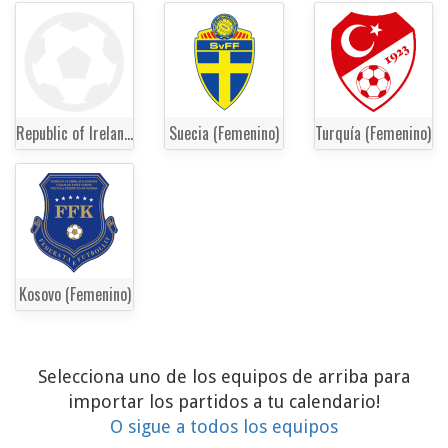
Republic of Ireland Women
Suecia (Femenino)
Turquía (Femenino)
Kosovo (Femenino)
Selecciona uno de los equipos de arriba para
importar los partidos a tu calendario!
O sigue a todos los equipos