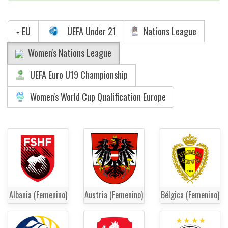
EU
UEFA Under 21
Nations League
Women's Nations League
UEFA Euro U19 Championship
Women's World Cup Qualification Europe
Albania (Femenino)
Austria (Femenino)
Bélgica (Femenino)