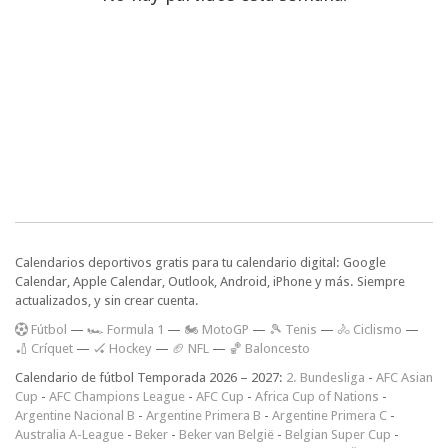
Calendarios deportivos gratis para tu calendario digital: Google
Calendar, Apple Calendar, Outlook, Android, iPhone y más. Siempre
actualizados, y sin crear cuenta.
F
útbol
—
🏎️ Formula 1
—
🏍 MotoGP
—
🎾 Tenis
—
🚴 Ciclismo
—
🏏 Críquet
—
🏑 Hockey
—
🏈 NFL
—
🏀 Baloncesto
Calendario de fútbol Temporada 2026 – 2027:
2. Bundesliga
-
AFC Asian
Cup
-
AFC Champions League
-
AFC Cup
-
Africa Cup of Nations
-
Argentine Nacional B
-
Argentine Primera B
-
Argentine Primera C
-
Australia A-League
-
Beker
-
Beker van België
-
Belgian Super Cup
-