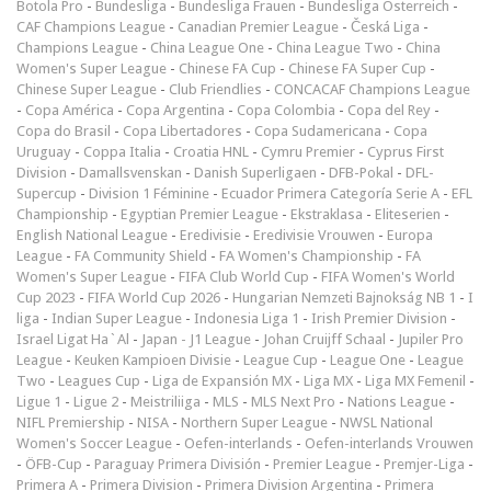
Botola Pro
-
Bundesliga
-
Bundesliga Frauen
-
Bundesliga Österreich
-
CAF Champions League
-
Canadian Premier League
-
Česká Liga
-
Champions League
-
China League One
-
China League Two
-
China
Women's Super League
-
Chinese FA Cup
-
Chinese FA Super Cup
-
Chinese Super League
-
Club Friendlies
-
CONCACAF Champions League
-
Copa América
-
Copa Argentina
-
Copa Colombia
-
Copa del Rey
-
Copa do Brasil
-
Copa Libertadores
-
Copa Sudamericana
-
Copa
Uruguay
-
Coppa Italia
-
Croatia HNL
-
Cymru Premier
-
Cyprus First
Division
-
Damallsvenskan
-
Danish Superligaen
-
DFB-Pokal
-
DFL-
Supercup
-
Division 1 Féminine
-
Ecuador Primera Categoría Serie A
-
EFL
Championship
-
Egyptian Premier League
-
Ekstraklasa
-
Eliteserien
-
English National League
-
Eredivisie
-
Eredivisie Vrouwen
-
Europa
League
-
FA Community Shield
-
FA Women's Championship
-
FA
Women's Super League
-
FIFA Club World Cup
-
FIFA Women's World
Cup 2023
-
FIFA World Cup 2026
-
Hungarian Nemzeti Bajnokság NB 1
-
I
liga
-
Indian Super League
-
Indonesia Liga 1
-
Irish Premier Division
-
Israel Ligat Ha`Al
-
Japan - J1 League
-
Johan Cruijff Schaal
-
Jupiler Pro
League
-
Keuken Kampioen Divisie
-
League Cup
-
League One
-
League
Two
-
Leagues Cup
-
Liga de Expansión MX
-
Liga MX
-
Liga MX Femenil
-
Ligue 1
-
Ligue 2
-
Meistriliiga
-
MLS
-
MLS Next Pro
-
Nations League
-
NIFL Premiership
-
NISA
-
Northern Super League
-
NWSL National
Women's Soccer League
-
Oefen-interlands
-
Oefen-interlands Vrouwen
-
ÖFB-Cup
-
Paraguay Primera División
-
Premier League
-
Premjer-Liga
-
Primera A
-
Primera Division
-
Primera Division Argentina
-
Primera