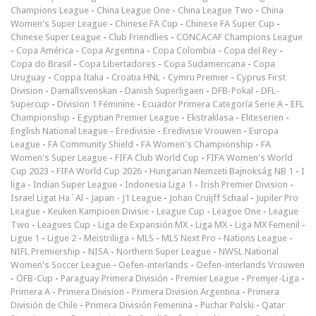
Champions League
-
China League One
-
China League Two
-
China
Women's Super League
-
Chinese FA Cup
-
Chinese FA Super Cup
-
Chinese Super League
-
Club Friendlies
-
CONCACAF Champions League
-
Copa América
-
Copa Argentina
-
Copa Colombia
-
Copa del Rey
-
Copa do Brasil
-
Copa Libertadores
-
Copa Sudamericana
-
Copa
Uruguay
-
Coppa Italia
-
Croatia HNL
-
Cymru Premier
-
Cyprus First
Division
-
Damallsvenskan
-
Danish Superligaen
-
DFB-Pokal
-
DFL-
Supercup
-
Division 1 Féminine
-
Ecuador Primera Categoría Serie A
-
EFL
Championship
-
Egyptian Premier League
-
Ekstraklasa
-
Eliteserien
-
English National League
-
Eredivisie
-
Eredivisie Vrouwen
-
Europa
League
-
FA Community Shield
-
FA Women's Championship
-
FA
Women's Super League
-
FIFA Club World Cup
-
FIFA Women's World
Cup 2023
-
FIFA World Cup 2026
-
Hungarian Nemzeti Bajnokság NB 1
-
I
liga
-
Indian Super League
-
Indonesia Liga 1
-
Irish Premier Division
-
Israel Ligat Ha`Al
-
Japan - J1 League
-
Johan Cruijff Schaal
-
Jupiler Pro
League
-
Keuken Kampioen Divisie
-
League Cup
-
League One
-
League
Two
-
Leagues Cup
-
Liga de Expansión MX
-
Liga MX
-
Liga MX Femenil
-
Ligue 1
-
Ligue 2
-
Meistriliiga
-
MLS
-
MLS Next Pro
-
Nations League
-
NIFL Premiership
-
NISA
-
Northern Super League
-
NWSL National
Women's Soccer League
-
Oefen-interlands
-
Oefen-interlands Vrouwen
-
ÖFB-Cup
-
Paraguay Primera División
-
Premier League
-
Premjer-Liga
-
Primera A
-
Primera Division
-
Primera Division Argentina
-
Primera
División de Chile
-
Primera División Femenina
-
Puchar Polski
-
Qatar