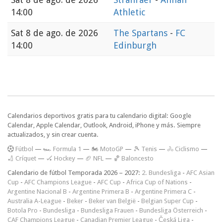
14:00
Athletic
Sat
8 de ago. de 2026
The Spartans
-
FC
14:00
Edinburgh
Calendarios deportivos gratis para tu calendario digital: Google
Calendar, Apple Calendar, Outlook, Android, iPhone y más. Siempre
actualizados, y sin crear cuenta.
F
útbol
—
🏎️ Formula 1
—
🏍 MotoGP
—
🎾 Tenis
—
🚴 Ciclismo
—
🏏 Críquet
—
🏑 Hockey
—
🏈 NFL
—
🏀 Baloncesto
Calendario de fútbol Temporada 2026 – 2027:
2. Bundesliga
-
AFC Asian
Cup
-
AFC Champions League
-
AFC Cup
-
Africa Cup of Nations
-
Argentine Nacional B
-
Argentine Primera B
-
Argentine Primera C
-
Australia A-League
-
Beker
-
Beker van België
-
Belgian Super Cup
-
Botola Pro
-
Bundesliga
-
Bundesliga Frauen
-
Bundesliga Österreich
-
CAF Champions League
-
Canadian Premier League
-
Česká Liga
-