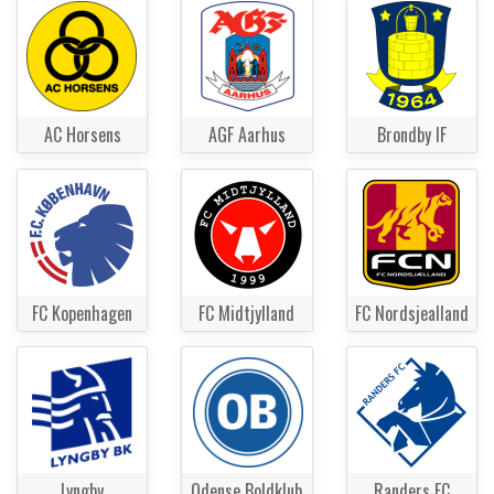
AC Horsens
AGF Aarhus
Brondby IF
FC Kopenhagen
FC Midtjylland
FC Nordsjealland
Lyngby
Odense Boldklub
Randers FC