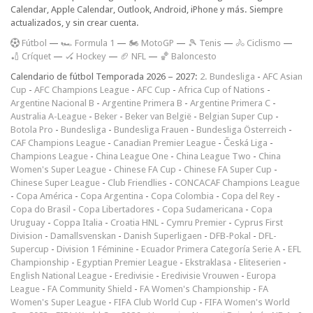
Calendar, Apple Calendar, Outlook, Android, iPhone y más. Siempre
actualizados, y sin crear cuenta.
F
útbol
—
🏎️ Formula 1
—
🏍 MotoGP
—
🎾 Tenis
—
🚴 Ciclismo
—
🏏 Críquet
—
🏑 Hockey
—
🏈 NFL
—
🏀 Baloncesto
Calendario de fútbol Temporada 2026 – 2027:
2. Bundesliga
-
AFC Asian
Cup
-
AFC Champions League
-
AFC Cup
-
Africa Cup of Nations
-
Argentine Nacional B
-
Argentine Primera B
-
Argentine Primera C
-
Australia A-League
-
Beker
-
Beker van België
-
Belgian Super Cup
-
Botola Pro
-
Bundesliga
-
Bundesliga Frauen
-
Bundesliga Österreich
-
CAF Champions League
-
Canadian Premier League
-
Česká Liga
-
Champions League
-
China League One
-
China League Two
-
China
Women's Super League
-
Chinese FA Cup
-
Chinese FA Super Cup
-
Chinese Super League
-
Club Friendlies
-
CONCACAF Champions League
-
Copa América
-
Copa Argentina
-
Copa Colombia
-
Copa del Rey
-
Copa do Brasil
-
Copa Libertadores
-
Copa Sudamericana
-
Copa
Uruguay
-
Coppa Italia
-
Croatia HNL
-
Cymru Premier
-
Cyprus First
Division
-
Damallsvenskan
-
Danish Superligaen
-
DFB-Pokal
-
DFL-
Supercup
-
Division 1 Féminine
-
Ecuador Primera Categoría Serie A
-
EFL
Championship
-
Egyptian Premier League
-
Ekstraklasa
-
Eliteserien
-
English National League
-
Eredivisie
-
Eredivisie Vrouwen
-
Europa
League
-
FA Community Shield
-
FA Women's Championship
-
FA
Women's Super League
-
FIFA Club World Cup
-
FIFA Women's World