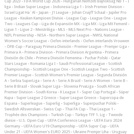
Cup 2023
-
FIFA World Cup 2026
-
Hungarian Nemzeti Bajnokság NB 1
-
I
liga
-
Indian Super League
-
Indonesia Liga 1
-
Irish Premier Division
-
Israel Ligat Ha`Al
-
Japan - J1 League
-
Johan Cruijff Schaal
-
Jupiler Pro
League
-
Keuken Kampioen Divisie
-
League Cup
-
League One
-
League
Two
-
Leagues Cup
-
Liga de Expansión MX
-
Liga MX
-
Liga MX Femenil
-
Ligue 1
-
Ligue 2
-
Meistriliiga
-
MLS
-
MLS Next Pro
-
Nations League
-
NIFL Premiership
-
NISA
-
Northern Super League
-
NWSL National
Women's Soccer League
-
Oefen-interlands
-
Oefen-interlands Vrouwen
-
ÖFB-Cup
-
Paraguay Primera División
-
Premier League
-
Premjer-Liga
-
Primera A
-
Primera Division
-
Primera Division Argentina
-
Primera
División de Chile
-
Primera División Femenina
-
Puchar Polski
-
Qatar
Stars League
-
Romania Liga I
-
Saudi Professional League
-
Scottish
Championship
-
Scottish League One
-
Scottish League Two
-
Scottish
Premier League
-
Scottish Women's Premier League
-
Segunda División
A
-
Serbia SuperLiga
-
Serie A
-
Serie A Brazil
-
Serie A Women
-
Serie B
-
Serie B Brazil
-
Slovak Super Liga
-
Slovenia PrvaLiga
-
South African
Premier Division
-
South Korea - K League 1
-
Super Cup Portugal
-
Süper
Kupa
-
Super League 2 Greece
-
Super League Greece
-
Supercopa de
Espana
-
Superleague
-
Superlig
-
Superliga
-
Superpuchar Polski
-
Swedish Allsvenskan
-
Swiss Cup
-
Thai FA Cup
-
Thai League 1
-
Trophée des Champions
-
Turkish Cup
-
Türkiye TFF 1. Lig
-
Tweede
divisie
-
U.S. Open Cup
-
UEFA Conference League
-
UEFA Euro 2024
Germany
-
UEFA Euro U19 Championship
-
UEFA Super Cup
-
UEFA
Under 21
-
UEFA Women's EURO 2025
-
Ukraine Premjer Liha
-
Uruguay