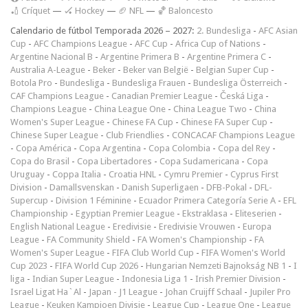
🏏 Críquet
—
🏑 Hockey
—
🏈 NFL
—
🏀 Baloncesto
Calendario de fútbol Temporada 2026 – 2027:
2. Bundesliga
-
AFC Asian
Cup
-
AFC Champions League
-
AFC Cup
-
Africa Cup of Nations
-
Argentine Nacional B
-
Argentine Primera B
-
Argentine Primera C
-
Australia A-League
-
Beker
-
Beker van België
-
Belgian Super Cup
-
Botola Pro
-
Bundesliga
-
Bundesliga Frauen
-
Bundesliga Österreich
-
CAF Champions League
-
Canadian Premier League
-
Česká Liga
-
Champions League
-
China League One
-
China League Two
-
China
Women's Super League
-
Chinese FA Cup
-
Chinese FA Super Cup
-
Chinese Super League
-
Club Friendlies
-
CONCACAF Champions League
-
Copa América
-
Copa Argentina
-
Copa Colombia
-
Copa del Rey
-
Copa do Brasil
-
Copa Libertadores
-
Copa Sudamericana
-
Copa
Uruguay
-
Coppa Italia
-
Croatia HNL
-
Cymru Premier
-
Cyprus First
Division
-
Damallsvenskan
-
Danish Superligaen
-
DFB-Pokal
-
DFL-
Supercup
-
Division 1 Féminine
-
Ecuador Primera Categoría Serie A
-
EFL
Championship
-
Egyptian Premier League
-
Ekstraklasa
-
Eliteserien
-
English National League
-
Eredivisie
-
Eredivisie Vrouwen
-
Europa
League
-
FA Community Shield
-
FA Women's Championship
-
FA
Women's Super League
-
FIFA Club World Cup
-
FIFA Women's World
Cup 2023
-
FIFA World Cup 2026
-
Hungarian Nemzeti Bajnokság NB 1
-
I
liga
-
Indian Super League
-
Indonesia Liga 1
-
Irish Premier Division
-
Israel Ligat Ha`Al
-
Japan - J1 League
-
Johan Cruijff Schaal
-
Jupiler Pro
League
-
Keuken Kampioen Divisie
-
League Cup
-
League One
-
League