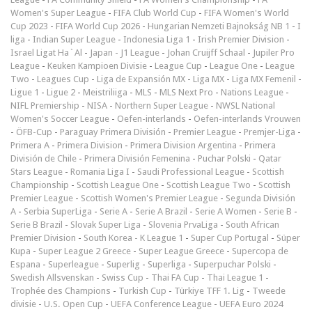
Women's Super League
-
FIFA Club World Cup
-
FIFA Women's World
Cup 2023
-
FIFA World Cup 2026
-
Hungarian Nemzeti Bajnokság NB 1
-
I
liga
-
Indian Super League
-
Indonesia Liga 1
-
Irish Premier Division
-
Israel Ligat Ha`Al
-
Japan - J1 League
-
Johan Cruijff Schaal
-
Jupiler Pro
League
-
Keuken Kampioen Divisie
-
League Cup
-
League One
-
League
Two
-
Leagues Cup
-
Liga de Expansión MX
-
Liga MX
-
Liga MX Femenil
-
Ligue 1
-
Ligue 2
-
Meistriliiga
-
MLS
-
MLS Next Pro
-
Nations League
-
NIFL Premiership
-
NISA
-
Northern Super League
-
NWSL National
Women's Soccer League
-
Oefen-interlands
-
Oefen-interlands Vrouwen
-
ÖFB-Cup
-
Paraguay Primera División
-
Premier League
-
Premjer-Liga
-
Primera A
-
Primera Division
-
Primera Division Argentina
-
Primera
División de Chile
-
Primera División Femenina
-
Puchar Polski
-
Qatar
Stars League
-
Romania Liga I
-
Saudi Professional League
-
Scottish
Championship
-
Scottish League One
-
Scottish League Two
-
Scottish
Premier League
-
Scottish Women's Premier League
-
Segunda División
A
-
Serbia SuperLiga
-
Serie A
-
Serie A Brazil
-
Serie A Women
-
Serie B
-
Serie B Brazil
-
Slovak Super Liga
-
Slovenia PrvaLiga
-
South African
Premier Division
-
South Korea - K League 1
-
Super Cup Portugal
-
Süper
Kupa
-
Super League 2 Greece
-
Super League Greece
-
Supercopa de
Espana
-
Superleague
-
Superlig
-
Superliga
-
Superpuchar Polski
-
Swedish Allsvenskan
-
Swiss Cup
-
Thai FA Cup
-
Thai League 1
-
Trophée des Champions
-
Turkish Cup
-
Türkiye TFF 1. Lig
-
Tweede
divisie
-
U.S. Open Cup
-
UEFA Conference League
-
UEFA Euro 2024