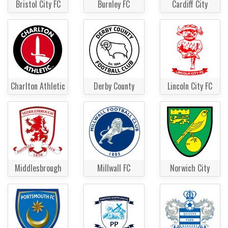
Bristol City FC
Burnley FC
Cardiff City
Charlton Athletic
Derby County
Lincoln City FC
Middlesbrough
Millwall FC
Norwich City