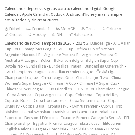
Calendarios deportivos gratis para tu calendario digital: Google
Calendar, Apple Calendar, Outlook, Android, iPhone y más. Siempre
actualizados, y sin crear cuenta.
F
útbol
—
🏎️ Formula 1
—
🏍 MotoGP
—
🎾 Tenis
—
🚴 Ciclismo
—
🏏 Críquet
—
🏑 Hockey
—
🏈 NFL
—
🏀 Baloncesto
Calendario de fútbol Temporada 2026 – 2027:
2. Bundesliga
-
AFC Asian
Cup
-
AFC Champions League
-
AFC Cup
-
Africa Cup of Nations
-
Argentine Nacional B
-
Argentine Primera B
-
Argentine Primera C
-
Australia A-League
-
Beker
-
Beker van België
-
Belgian Super Cup
-
Botola Pro
-
Bundesliga
-
Bundesliga Frauen
-
Bundesliga Österreich
-
CAF Champions League
-
Canadian Premier League
-
Česká Liga
-
Champions League
-
China League One
-
China League Two
-
China
Women's Super League
-
Chinese FA Cup
-
Chinese FA Super Cup
-
Chinese Super League
-
Club Friendlies
-
CONCACAF Champions League
-
Copa América
-
Copa Argentina
-
Copa Colombia
-
Copa del Rey
-
Copa do Brasil
-
Copa Libertadores
-
Copa Sudamericana
-
Copa
Uruguay
-
Coppa Italia
-
Croatia HNL
-
Cymru Premier
-
Cyprus First
Division
-
Damallsvenskan
-
Danish Superligaen
-
DFB-Pokal
-
DFL-
Supercup
-
Division 1 Féminine
-
Ecuador Primera Categoría Serie A
-
EFL
Championship
-
Egyptian Premier League
-
Ekstraklasa
-
Eliteserien
-
English National League
-
Eredivisie
-
Eredivisie Vrouwen
-
Europa
League
-
FA Community Shield
-
FA Women's Championship
-
FA