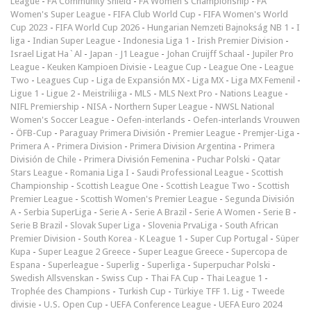
League
-
FA Community Shield
-
FA Women's Championship
-
FA
Women's Super League
-
FIFA Club World Cup
-
FIFA Women's World
Cup 2023
-
FIFA World Cup 2026
-
Hungarian Nemzeti Bajnokság NB 1
-
I
liga
-
Indian Super League
-
Indonesia Liga 1
-
Irish Premier Division
-
Israel Ligat Ha`Al
-
Japan - J1 League
-
Johan Cruijff Schaal
-
Jupiler Pro
League
-
Keuken Kampioen Divisie
-
League Cup
-
League One
-
League
Two
-
Leagues Cup
-
Liga de Expansión MX
-
Liga MX
-
Liga MX Femenil
-
Ligue 1
-
Ligue 2
-
Meistriliiga
-
MLS
-
MLS Next Pro
-
Nations League
-
NIFL Premiership
-
NISA
-
Northern Super League
-
NWSL National
Women's Soccer League
-
Oefen-interlands
-
Oefen-interlands Vrouwen
-
ÖFB-Cup
-
Paraguay Primera División
-
Premier League
-
Premjer-Liga
-
Primera A
-
Primera Division
-
Primera Division Argentina
-
Primera
División de Chile
-
Primera División Femenina
-
Puchar Polski
-
Qatar
Stars League
-
Romania Liga I
-
Saudi Professional League
-
Scottish
Championship
-
Scottish League One
-
Scottish League Two
-
Scottish
Premier League
-
Scottish Women's Premier League
-
Segunda División
A
-
Serbia SuperLiga
-
Serie A
-
Serie A Brazil
-
Serie A Women
-
Serie B
-
Serie B Brazil
-
Slovak Super Liga
-
Slovenia PrvaLiga
-
South African
Premier Division
-
South Korea - K League 1
-
Super Cup Portugal
-
Süper
Kupa
-
Super League 2 Greece
-
Super League Greece
-
Supercopa de
Espana
-
Superleague
-
Superlig
-
Superliga
-
Superpuchar Polski
-
Swedish Allsvenskan
-
Swiss Cup
-
Thai FA Cup
-
Thai League 1
-
Trophée des Champions
-
Turkish Cup
-
Türkiye TFF 1. Lig
-
Tweede
divisie
-
U.S. Open Cup
-
UEFA Conference League
-
UEFA Euro 2024