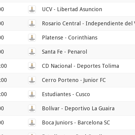
00
UCV - Libertad Asuncion
00
Rosario Central - Independiente del 
00
Platense - Corinthians
00
Santa Fe - Penarol
:00
CD Nacional - Deportes Tolima
:00
Cerro Porteno - Junior FC
:00
Estudiantes - Cusco
00
Bolívar - Deportivo La Guaira
00
Boca Juniors - Barcelona SC