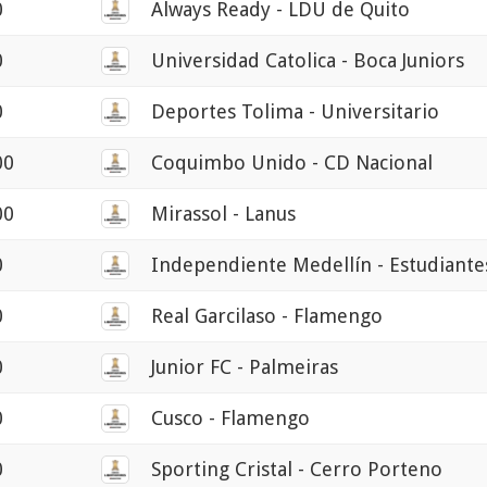
0
Always Ready - LDU de Quito
0
Universidad Catolica - Boca Juniors
0
Deportes Tolima - Universitario
00
Coquimbo Unido - CD Nacional
00
Mirassol - Lanus
0
Independiente Medellín - Estudiante
0
Real Garcilaso - Flamengo
0
Junior FC - Palmeiras
0
Cusco - Flamengo
0
Sporting Cristal - Cerro Porteno