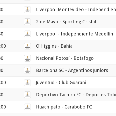
30
Liverpool Montevideo - Independien
30
2 de Mayo - Sporting Cristal
30
Liverpool - Independiente Medellín
:00
O'Higgins - Bahia
30
Nacional Potosí - Botafogo
30
Barcelona SC - Argentinos Juniors
:00
Juventud - Club Guarani
30
Deportivo Tachira FC - Deportes Tol
:00
Huachipato - Carabobo FC