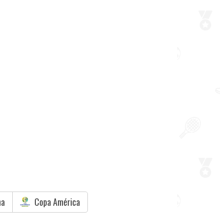
na
Copa América