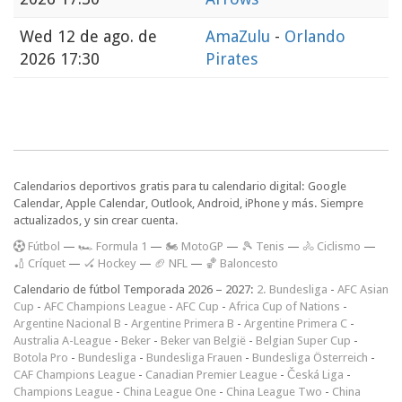
Wed
12 de ago. de
AmaZulu
-
Orlando
2026 17:30
Pirates
Calendarios deportivos gratis para tu calendario digital: Google
Calendar, Apple Calendar, Outlook, Android, iPhone y más. Siempre
actualizados, y sin crear cuenta.
F
útbol
—
🏎️ Formula 1
—
🏍 MotoGP
—
🎾 Tenis
—
🚴 Ciclismo
—
🏏 Críquet
—
🏑 Hockey
—
🏈 NFL
—
🏀 Baloncesto
Calendario de fútbol Temporada 2026 – 2027:
2. Bundesliga
-
AFC Asian
Cup
-
AFC Champions League
-
AFC Cup
-
Africa Cup of Nations
-
Argentine Nacional B
-
Argentine Primera B
-
Argentine Primera C
-
Australia A-League
-
Beker
-
Beker van België
-
Belgian Super Cup
-
Botola Pro
-
Bundesliga
-
Bundesliga Frauen
-
Bundesliga Österreich
-
CAF Champions League
-
Canadian Premier League
-
Česká Liga
-
Champions League
-
China League One
-
China League Two
-
China