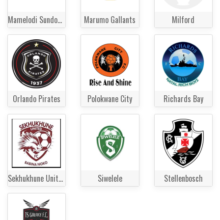
Mamelodi Sundowns
Marumo Gallants
Milford
Orlando Pirates
Polokwane City
Richards Bay
Sekhukhune United
Siwelele
Stellenbosch