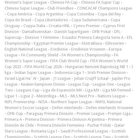
Women's Super League
-
Chinese FA Cup
-
Chinese FA Super Cup
-
Chinese Super League
-
Club Friendlies
-
CONCACAF Champions League
-
Copa América
-
Copa Argentina
-
Copa Colombia
-
Copa del Rey
-
Copa do Brasil
-
Copa Libertadores
-
Copa Sudamericana
-
Copa
Uruguay
-
Coppa Italia
-
Croatia HNL
-
Cymru Premier
-
Cyprus First
Division
-
Damallsvenskan
-
Danish Superligaen
-
DFB-Pokal
-
DFL-
Supercup
-
Division 1 Féminine
-
Ecuador Primera Categoría Serie A
-
EFL
Championship
-
Egyptian Premier League
-
Ekstraklasa
-
Eliteserien
-
English National League
-
Eredivisie
-
Eredivisie Vrouwen
-
Europa
League
-
FA Community Shield
-
FA Women's Championship
-
FA
Women's Super League
-
FIFA Club World Cup
-
FIFA Women's World
Cup 2023
-
FIFA World Cup 2026
-
Hungarian Nemzeti Bajnokság NB 1
-
I
liga
-
Indian Super League
-
Indonesia Liga 1
-
Irish Premier Division
-
Israel Ligat Ha`Al
-
Japan - J1 League
-
Johan Cruijff Schaal
-
Jupiler Pro
League
-
Keuken Kampioen Divisie
-
League Cup
-
League One
-
League
Two
-
Leagues Cup
-
Liga de Expansión MX
-
Liga MX
-
Liga MX Femenil
-
Ligue 1
-
Ligue 2
-
Meistriliiga
-
MLS
-
MLS Next Pro
-
Nations League
-
NIFL Premiership
-
NISA
-
Northern Super League
-
NWSL National
Women's Soccer League
-
Oefen-interlands
-
Oefen-interlands Vrouwen
-
ÖFB-Cup
-
Paraguay Primera División
-
Premier League
-
Premjer-Liga
-
Primera A
-
Primera Division
-
Primera Division Argentina
-
Primera
División de Chile
-
Primera División Femenina
-
Puchar Polski
-
Qatar
Stars League
-
Romania Liga I
-
Saudi Professional League
-
Scottish
Championship
-
Scottish League One
-
Scottish League Two
-
Scottish